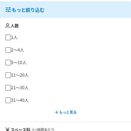
もっと絞り込む
人数
1人
2〜4人
5〜10人
11〜20人
21〜30人
31〜40人
もっと見る
スペース料
※1時間あたり