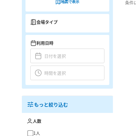
地図で表示
条件
会場タイプ
利用日時
もっと絞り込む
人数
1人