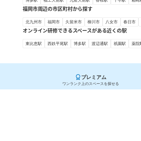
博多駅
福工大前駅
九産大前駅
香椎駅
千早駅
箱崎
福岡市周辺の市区町村から探す
北九州市
福岡市
久留米市
柳川市
八女市
春日市
オンライン研修できるスペースがある近くの駅
東比恵駅
西鉄平尾駅
博多駅
渡辺通駅
祇園駅
薬院
プレミアム
ワンランク上のスペースを探せる