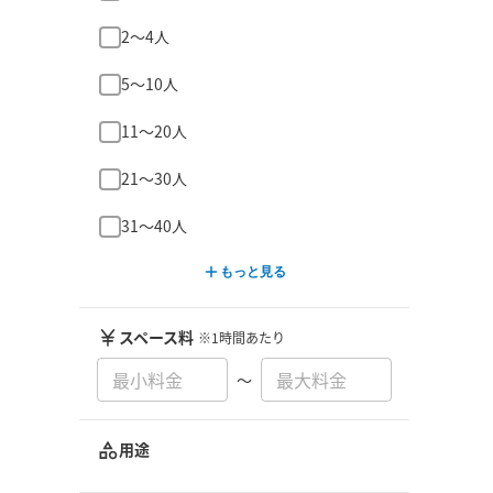
2〜4人
5〜10人
11〜20人
21〜30人
31〜40人
もっと見る
スペース料
※1時間あたり
〜
用途