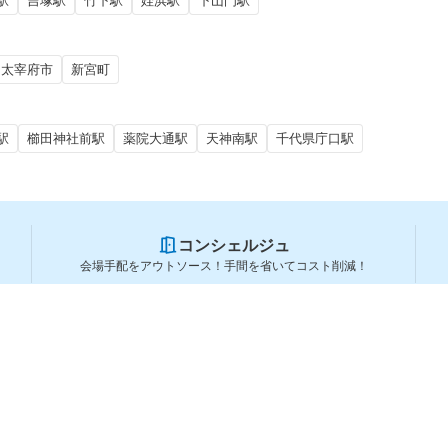
駅
吉塚駅
竹下駅
姪浜駅
下山門駅
太宰府市
新宮町
駅
櫛田神社前駅
薬院大通駅
天神南駅
千代県庁口駅
コンシェルジュ
会場手配をアウトソース！手間を省いてコスト削減！
スペースを利用する方
スペースを探す
会場タイプから探す