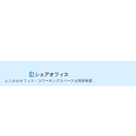
シェアオフィス
レンタルオフィス・コワーキングスペースを簡単検索
スペースを貸したい方
シェアオフィスを探すなら
スペース掲載のご案内
OfficeConnect
ハイクラス掲載のご案内
近くのジムを探すなら