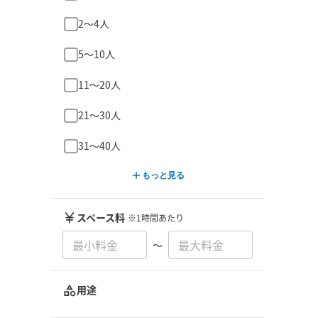
2〜4人
5〜10人
11〜20人
21〜30人
31〜40人
もっと見る
スペース料
※1時間あたり
〜
用途