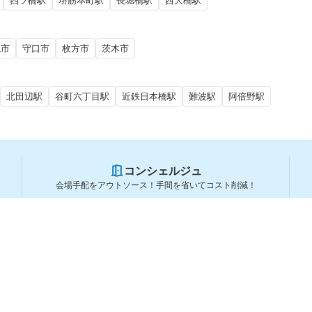
四ツ橋駅
堺筋本町駅
長堀橋駅
西大橋駅
槻市
守口市
枚方市
茨木市
北田辺駅
谷町六丁目駅
近鉄日本橋駅
難波駅
阿倍野駅
コンシェルジュ
会場手配をアウトソース！手間を省いてコスト削減！
スペースを利用する方
スペースを探す
会場タイプから探す