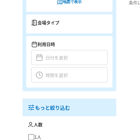
地図で表示
条件
会場タイプ
利用日時
もっと絞り込む
人数
1人