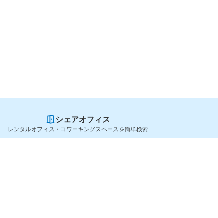
シェアオフィス
レンタルオフィス・コワーキングスペースを簡単検索
スペースを貸したい方
シェアオフィスを探すなら
スペース掲載のご案内
OfficeConnect
ハイクラス掲載のご案内
近くのジムを探すなら