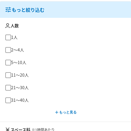
もっと絞り込む
人数
1人
2〜4人
5〜10人
11〜20人
21〜30人
31〜40人
もっと見る
スペース料
※1時間あたり