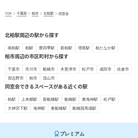
TOP
千葉県
柏市
北柏駅
同窓会
北柏駅周辺の駅から探す
南柏駅
柏駅
豊四季駅
新柏駅
増尾駅
柏たなか駅
柏市周辺の市区町村から探す
千葉市
市川市
船橋市
木更津市
松戸市
成田市
佐倉市
習志野市
柏市
流山市
同窓会できるスペースがある近くの駅
柏駅
上本郷駅
新船橋駅
船橋駅
東海神駅
松戸駅
大神宮下駅
海神駅
東船橋駅
船橋競馬場駅
プレミアム