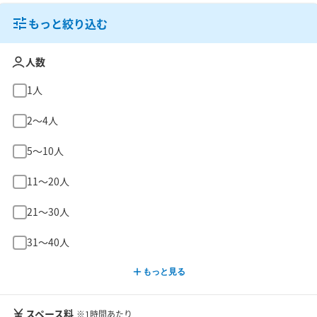
もっと絞り込む
人数
1人
2〜4人
5〜10人
11〜20人
21〜30人
31〜40人
もっと見る
スペース料
※1時間あたり