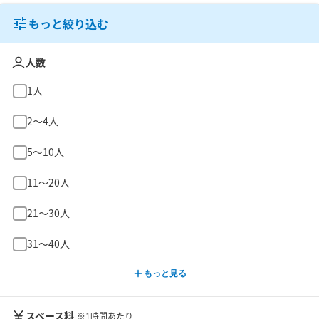
もっと絞り込む
人数
1人
2〜4人
5〜10人
11〜20人
21〜30人
31〜40人
もっと見る
スペース料
※1時間あたり