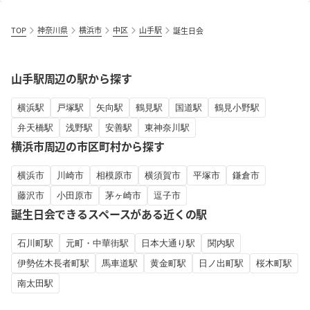
TOP
神奈川県
横浜市
中区
山手駅
誕生日会
山手駅周辺の駅から探す
横浜駅
戸塚駅
矢向駅
鶴見駅
国道駅
鶴見小野駅
弁天橋駅
浅野駅
安善駅
東神奈川駅
横浜市周辺の市区町村から探す
横浜市
川崎市
相模原市
横須賀市
平塚市
鎌倉市
藤沢市
小田原市
茅ヶ崎市
逗子市
誕生日会できるスペースがある近くの駅
石川町駅
元町・中華街駅
日本大通り駅
関内駅
伊勢佐木長者町駅
馬車道駅
黄金町駅
日ノ出町駅
桜木町駅
南太田駅