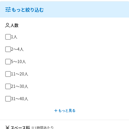
もっと絞り込む
人数
1人
2〜4人
5〜10人
11〜20人
21〜30人
31〜40人
もっと見る
スペース料
※1時間あたり