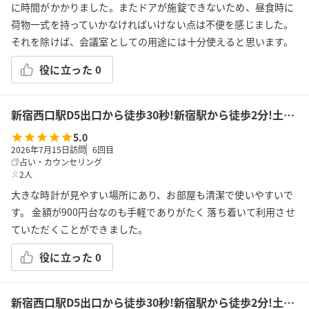
に時間がかかりました。またドアが施錠できないため、昼食時に
荷物一式を持っていかなければいけない点は不便を感じました。
それを除けば、会議室としての用途には十分使えると思います。
役に立った
0
新宿西口駅D5出口から徒歩30秒!新宿駅から徒歩2分!土足OK!飲食持込可!会議/ボドゲ/推し活/女子会/サロン/控室などで利用可能!貸会議室KS2新宿★
5.0
2026年7月15日訪問
6
回目
占い・カウンセリング
2人
大きな時計が見やすい場所にあり、お部屋も清潔で使いやすいで
す。 金額が900円台なのも手軽でありがたく 落ち着いて利用させ
ていただくことができました。
役に立った
0
新宿西口駅D5出口から徒歩30秒!新宿駅から徒歩2分!土足OK!飲食持込可!会議/ボドゲ/推し活/女子会/サロン/控室などで利用可能!貸会議室KS2新宿★