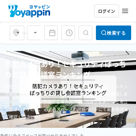
ログイン
会場タイプ
検索する
防犯カメラあり！セキュリティばっち
りの貸し会議室ランキング
防犯カメラあり！セキュリティばっちりの貸し会議室をランキン
グ形式でご紹介。ビジネスシーンに便利な貸し会議室を厳選しま
した。※掲載情報は作成時点のものです。内容が変更となる場合
がございますので、 必ず各スペースの詳細ページにて最新情報を
ご確認ください。
条件に合うスペースが見つかりませんでした。