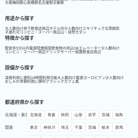
大阪梅田駅
心斎橋駅
名古屋駅
京都駅
用途から探す
大人数向け
地下
飲食店周辺
ホテル内
少人数向け
エキゾチックな雰囲気
子連れ可
コンビニ・スーパー周辺
山・自然
モダン
特徴から探す
駅徒歩5分以内
電源
禁煙
個室
飲食物の持込OK
エレベーター
少人数向け
コンビニ・スーパー周辺
ドリンクサーバー設置
飲食店周辺
設備から探す
深夜利用に便利
24時間利用可能
大人数向け
電源
ヨーロピアン
少人数向け
おしゃれ
早朝利用に便利
クラシック
カフェ風
都道府県から探す
北海道・東北
北海道
青森
秋田
山形
岩手
宮城
福島
関東
東京
神奈川
埼玉
千葉
茨城
栃木
群馬