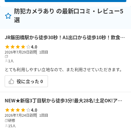
防犯カメラあり の最新口コミ・レビュー5
選
JR飯田橋駅から徒歩30秒！A1出口から徒歩10秒！飲食持込可!高速Wi-Fi!会議/ボドゲ/推し活/女子会/サロン/控室などで利用可能!貸会議室KS6飯田橋★
4.0
2026年7月29日訪問
1
回目
1人
とても利用しやすい立地なので、また利用させていただきます。
役に立った
0
NEW★新宿3丁目駅から徒歩3分!最大28名!土足OK!アルコール可!会議/セミナー/懇親会/パーティー/ボドゲ/推し活/女子会等で利用可能!貸会議室KS9新宿
4.0
2026年7月24日訪問
1
回目
研修
15人