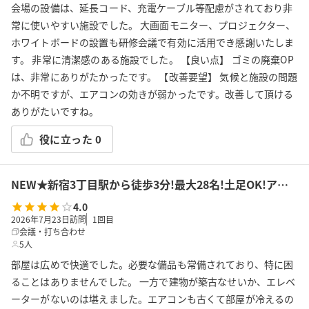
会場の設備は、延長コード、充電ケーブル等配慮がされており非
常に使いやすい施設でした。 大画面モニター、プロジェクター、
ホワイトボードの設置も研修会議で有効に活用でき感謝いたしま
す。 非常に清潔感のある施設でした。 【良い点】 ゴミの廃棄OP
は、非常にありがたかったです。 【改善要望】 気候と施設の問題
か不明ですが、エアコンの効きが弱かったです。改善して頂ける
ありがたいですね。
役に立った
0
NEW★新宿3丁目駅から徒歩3分!最大28名!土足OK!アルコール可!会議/セミナー/懇親会/パーティー/ボドゲ/推し活/女子会等で利用可能!貸会議室KS9新宿
4.0
2026年7月23日訪問
1
回目
会議・打ち合わせ
5人
部屋は広めで快適でした。必要な備品も常備されており、特に困
ることはありませんでした。 一方で建物が築古なせいか、エレベ
ーターがないのは堪えました。エアコンも古くて部屋が冷えるの