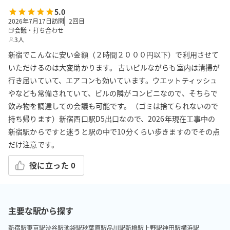
5.0
2026年7月17日訪問
2
回目
会議・打ち合わせ
3人
新宿でこんなに安い金額（２時間２０００円以下）で利用させて
いただけるのは大変助かります。 古いビルながらも室内は清掃が
行き届いていて、エアコンも効いています。ウエットティッシュ
やなども常備されていて、ビルの隣がコンビニなので、そちらで
飲み物を調達しての会議も可能です。（ゴミは捨てられないので
持ち帰ります）新宿西口駅D5出口なので、2026年現在工事中の
新宿駅からですと迷うと駅の中で10分くらい歩きますのでその点
だけ注意です。
役に立った
0
主要な駅から探す
新宿駅
東京駅
渋谷駅
池袋駅
秋葉原駅
品川駅
新橋駅
上野駅
神田駅
横浜駅