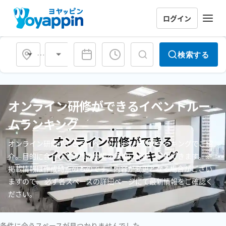
ログイン
会場タイプ
検索する
オンライン研修ができるイベントルー
ムランキング
オンライン研修ができるイベントルームを人気ランキングでご紹
介。目的に合わせて理想の会場を簡単に比較・予約できます。※
掲載情報は作成時点のものです。内容が変更となる場合がござい
ますので、 必ず各スペースの詳細ページにて最新情報をご確認く
ださい。
条件に合うスペースが見つかりませんでした。