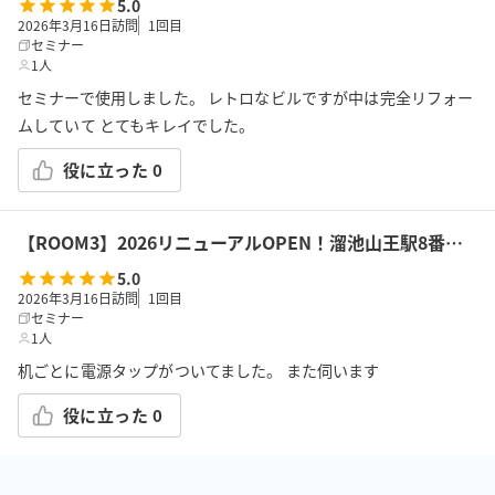
5.0
2026年3月16日訪問
1
回目
セミナー
1人
セミナーで使用しました。 レトロなビルですが中は完全リフォー
ムしていて とてもキレイでした。
役に立った
0
【ROOM3】2026リニューアルOPEN！溜池山王駅8番出口３分の好立地！！室内完全リノベーション済プロジェクター完備 遮音工事済 最大22人利用できます
5.0
2026年3月16日訪問
1
回目
セミナー
1人
机ごとに電源タップがついてました。 また伺います
役に立った
0