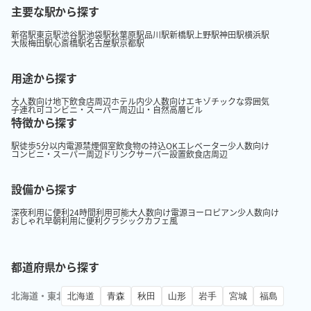
主要な駅から探す
新宿駅
東京駅
渋谷駅
池袋駅
秋葉原駅
品川駅
新橋駅
上野駅
神田駅
横浜駅
大阪梅田駅
心斎橋駅
名古屋駅
京都駅
用途から探す
大人数向け
地下
飲食店周辺
ホテル内
少人数向け
エキゾチックな雰囲気
子連れ可
コンビニ・スーパー周辺
山・自然
高層ビル
特徴から探す
駅徒歩5分以内
電源
禁煙
個室
飲食物の持込OK
エレベーター
少人数向け
コンビニ・スーパー周辺
ドリンクサーバー設置
飲食店周辺
設備から探す
深夜利用に便利
24時間利用可能
大人数向け
電源
ヨーロピアン
少人数向け
おしゃれ
早朝利用に便利
クラシック
カフェ風
都道府県から探す
北海道・東北
北海道
青森
秋田
山形
岩手
宮城
福島