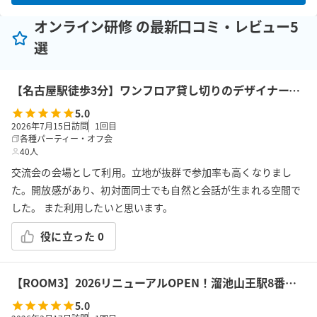
オンライン研修 の最新口コミ・レビュー5
選
【名古屋駅徒歩3分】ワンフロア貸し切りのデザイナーズ空間
5.0
2026年7月15日訪問
1
回目
各種パーティー・オフ会
40人
交流会の会場として利用。立地が抜群で参加率も高くなりまし
た。開放感があり、初対面同士でも自然と会話が生まれる空間で
した。 また利用したいと思います。
役に立った
0
【ROOM3】2026リニューアルOPEN！溜池山王駅8番出口３分の好立地！！室内完全リノベーション済プロジェクター完備 遮音工事済 最大22人利用できます
5.0