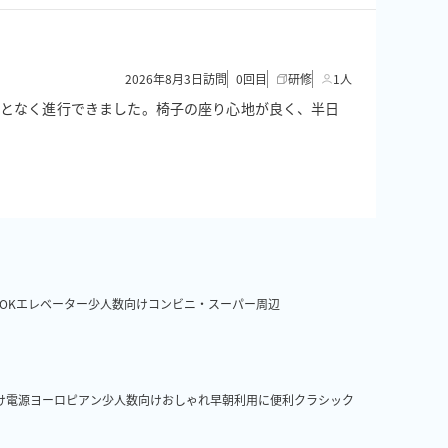
2026年8月3日訪問
0
回目
研修
1人
ることなく進行できました。椅子の座り心地が良く、半日
OK
エレベーター
少人数向け
コンビニ・スーパー周辺
け
電源
ヨーロピアン
少人数向け
おしゃれ
早朝利用に便利
クラシック