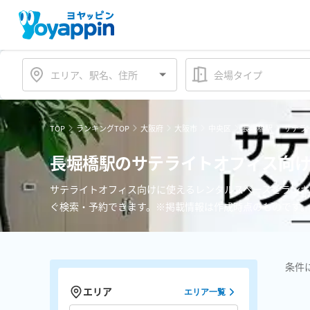
会場タイプ
TOP
ランキングTOP
大阪府
大阪市
中央区
長堀橋駅
サテラ
長堀橋駅のサテライトオフィス向け
サテライトオフィス向けに使えるレンタルスペースをランキ
ぐ検索・予約できます。※掲載情報は作成時点のものです。
条件
エリア
エリア一覧