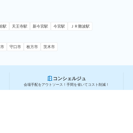
前駅
天王寺駅
新今宮駅
今宮駅
ＪＲ難波駅
槻市
守口市
枚方市
茨木市
コンシェルジュ
会場手配をアウトソース！手間を省いてコスト削減！
スペースを利用する方
スペースを探す