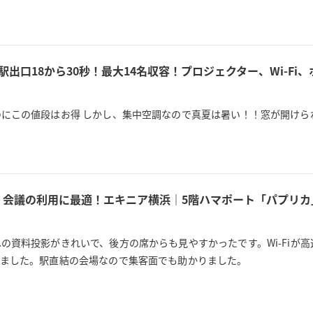
出口18から30秒！最大14名収容！プロジェクター、Wi-Fi
にこの値段はお得 しかし、集中空調なので真夏は暑い！！窓が開けら
ー、会議の利用に最適！エキニア横浜｜5階ハマポート「パプリカ
の資料投影がきれいで、後方の席からも見やすかったです。Wi-Fiが
いました。駅直結の会場なので集客面でも助かりました。