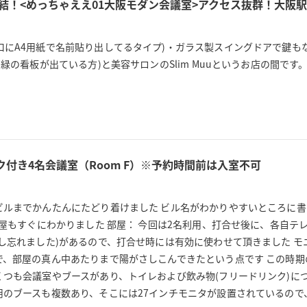
街直結！<めっちゃええ01大阪モダン会議室>アクセス抜群！大阪
口にA4用紙で名前貼り出してるタイプ)・ガラス製スイングドアで鍵も
緑の看板が出ている方)と美容サロンのSlim Muuというお店の間です。
付き4名会議室（Room F）※予約時間前は入室不可
ビルまでかんたんにたどり着けました ビル名がわかりやすいところに
部屋もすぐにわかりました 部屋： 今回は2名利用、打合せ後に、各自テ
クし忘れました)があるので、打合せ時には有効に使わせて頂きました 
で、部屋の真ん中あたりまで陽がさしこんできたという点です この時
くつも会議室やブースがあり、トイレおよび飲み物(フリードリンク)に
用のブースも複数あり、そこには27インチモニタが設置されているの