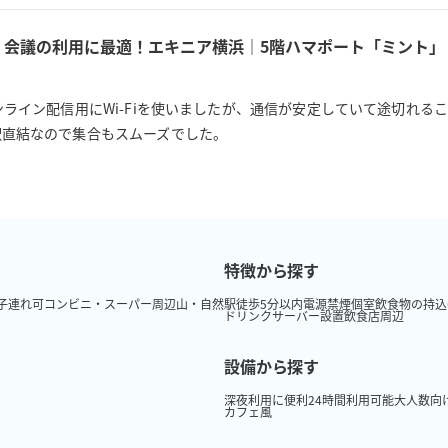
ー、会議の利用に最適！エキニア横浜｜5階ハマポート「ミント」
ンライン配信用にWi-Fiを使いましたが、通信が安定していて途切れ
駅直結なので集合もスムーズでした。
特徴から探す
子連れ可
コンビニ・スーパー周辺
山・自然
駅徒歩5分以内
電源
禁煙
個室
飲食物の持込
ドリンクサーバー設置
飲食店周辺
設備から探す
深夜利用に便利
24時間利用可能
大人数向
カフェ風