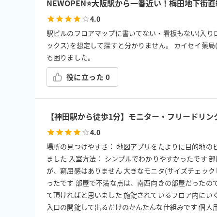
NEWOPEN⭐️大阪駅から一番近い！梅田地下
4.0
駅ビルのフロアマップに書いてない・看板もない(入り
ックス)を想定して探すと分かりません。 カイセイ薬局(
も困りました。
役に立った
0
【神田駅から徒歩1分】モニター・フリードリンク
4.0
場所の見つけやすさ： 地図アプリをたよりに目的地の
ました 入室方法： シンプルでわかりやすかったです 
が、窮屈感はありません 大きなモニタ(サイズチェッ
ったです 部屋で不満な点は、南西向きの部屋だったの
て頂ければと思いました 施錠されているフロア内にい
入口の開錠して出るだけのかんたんな仕組みです 個人