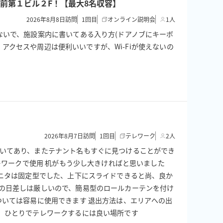
駅前第１ビル２F！【最大8名収容】
2026年8月8日訪問
1
回目
オンライン説明会
1人
ないで、施設案内に書いてある入り方(ドアノブにキーボ
 アクセスや周辺は便利いいですが、Wi-Fiが使えないの
2026年8月7日訪問
1
回目
テレワーク
2人
書いてあり、またテナント名もすぐに見つけることができ
レワークで使用 机がもう少し大きければと思いました
モニタは固定型でした、上下にスライドできると尚、良か
期の日差しは厳しいので、簡易型のロールカーテンを付け
ついては容易に使用できます 退出方法は、エリアへの出
で、ひとりでテレワークするには良い場所です