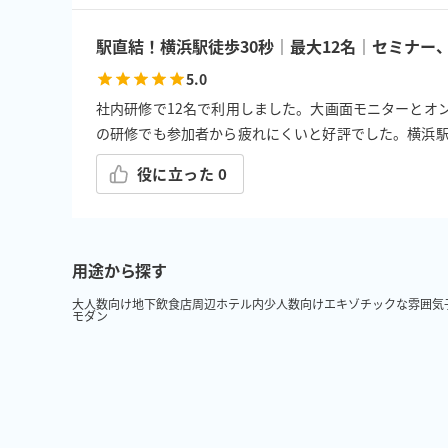
駅直結！横浜駅徒歩30秒｜最大12名｜セミナ
5.0
社内研修で12名で利用しました。大画面モニターとオ
の研修でも参加者から疲れにくいと好評でした。横浜
役に立った
0
用途から探す
大人数向け
地下
飲食店周辺
ホテル内
少人数向け
エキゾチックな雰囲気
モダン