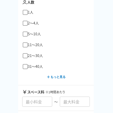
人数
1人
2〜4人
5〜10人
11〜20人
21〜30人
31〜40人
もっと見る
スペース料
※1時間あたり
〜