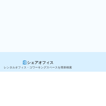
シェアオフィス
レンタルオフィス・コワーキングスペースを簡単検索
スペースを貸したい方
シェアオフィスを探すなら
スペース掲載のご案内
OfficeConnect