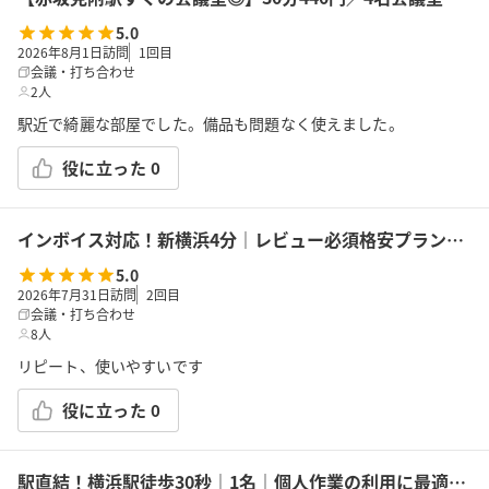
5.0
2026年8月1日訪問
1
回目
会議・打ち合わせ
2人
駅近で綺麗な部屋でした。備品も問題なく使えました。
役に立った
0
インボイス対応！新横浜4分｜レビュー必須格安プラン｜14席｜土足OK｜Wi-Fi｜43型モニター｜ボドゲ｜面接・勉強｜トイレは女性に嬉しいお部屋外男女別
5.0
2026年7月31日訪問
2
回目
会議・打ち合わせ
8人
リピート、使いやすいです
役に立った
0
駅直結！横浜駅徒歩30秒｜1名｜個人作業の利用に最適！エキニア横浜｜5階ハマポート「コワーキングスペース」B