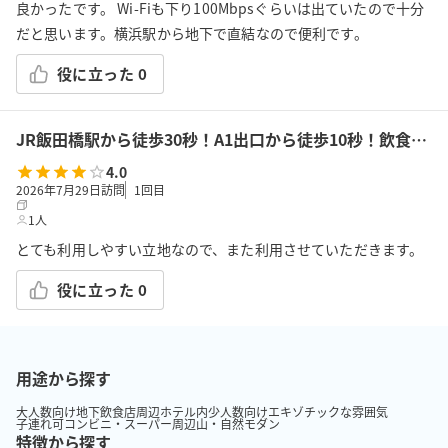
良かったです。 Wi-Fiも下り100Mbpsぐらいは出ていたので十分
だと思います。横浜駅から地下で直結なので便利です。
役に立った
0
JR飯田橋駅から徒歩30秒！A1出口から徒歩10秒！飲食持込可!高速Wi-Fi!会議/ボドゲ/推し活/女子会/サロン/控室などで利用可能!貸会議室KS6飯田橋★
4.0
2026年7月29日訪問
1
回目
1人
とても利用しやすい立地なので、また利用させていただきます。
役に立った
0
用途から探す
大人数向け
地下
飲食店周辺
ホテル内
少人数向け
エキゾチックな雰囲気
子連れ可
コンビニ・スーパー周辺
山・自然
モダン
特徴から探す