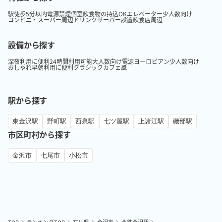
駅徒歩5分以内
電源
禁煙
個室
飲食物の持込OK
エレベーター
少人数向け
コンビニ・スーパー周辺
ドリンクサーバー設置
飲食店周辺
設備から探す
深夜利用に便利
24時間利用可能
大人数向け
電源
ヨーロピアン
少人数向け
おしゃれ
早朝利用に便利
クラシック
カフェ風
駅から探す
東金沢駅
野町駅
西泉駅
七ツ屋駅
上諸江駅
磯部駅
市区町村から探す
金沢市
七尾市
小松市