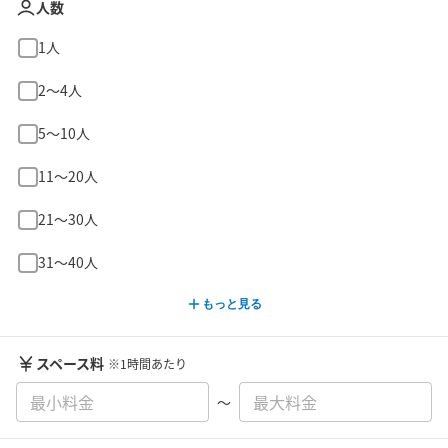
人数
1人
2〜4人
5〜10人
11〜20人
21〜30人
31〜40人
もっと見る
スペース料
※1時間あたり
〜