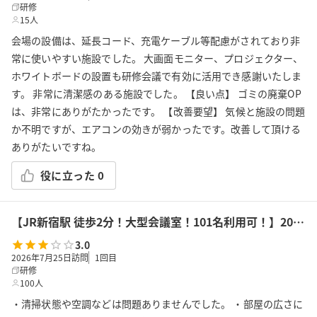
研修
15人
会場の設備は、延長コード、充電ケーブル等配慮がされており非
常に使いやすい施設でした。 大画面モニター、プロジェクター、
ホワイトボードの設置も研修会議で有効に活用でき感謝いたしま
す。 非常に清潔感のある施設でした。 【良い点】 ゴミの廃棄OP
は、非常にありがたかったです。 【改善要望】 気候と施設の問題
か不明ですが、エアコンの効きが弱かったです。改善して頂ける
ありがたいですね。
役に立った
0
【JR新宿駅 徒歩2分！大型会議室！101名利用可！】2022/12/29オープン！高性能プロジェクター・マイク・WiFi無料！ふれあい貸し会議室 新宿No63
3.0
2026年7月25日訪問
1
回目
研修
100人
・清掃状態や空調などは問題ありませんでした。 ・部屋の広さに