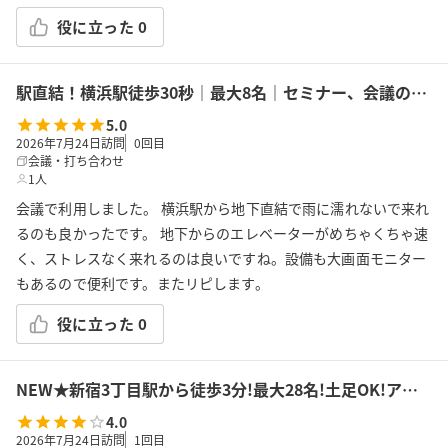
役に立った
0
駅直結！横浜駅徒歩30秒｜最大8名｜セミナー、会議の利用に最適！エキニア横浜｜5階ハマポート会議室
5.0
2026年7月24日訪問
0
回目
会議・打ち合わせ
1人
会議で利用しました。 横浜駅から地下直結で雨に濡れないで来れ
るのも良かったです。 地下からのエレベーターがめちゃくちゃ速
く、ストレスなく来れるのは良いですね。設備も大画面モニター
もあるので便利です。またリピします。
役に立った
0
NEW★新宿3丁目駅から徒歩3分!最大28名!土足OK!アルコール可!会議/セミナー/懇親会/パーティー/ボドゲ/推し活/女子会等で利用可能!貸会議室KS9新宿
4.0
2026年7月24日訪問
1
回目