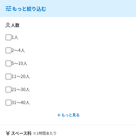
もっと絞り込む
人数
1人
2〜4人
5〜10人
11〜20人
21〜30人
31〜40人
もっと見る
スペース料
※1時間あたり