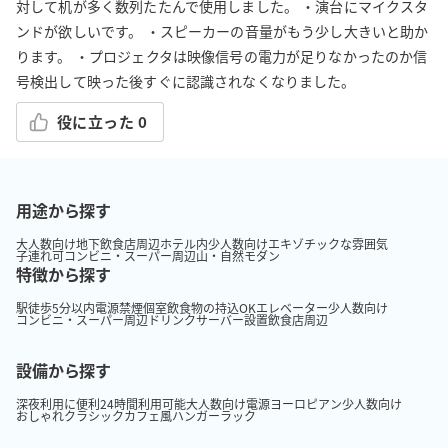
対して机が多く数列たたんで使用しました。 ・演台にマイクスタ
ンドが欲しいです。 ・スピーカーの音量がもう少し大きいと助か
ります。 ・プロジェクタは映像信号の電力が足りなかったのか信
号検出して映った後すぐに認識されなくなりました。
役に立った
0
用途から探す
大人数向け
地下
飲食店周辺
ホテル内
少人数向け
エキゾチックな雰囲気
子連れ可
コンビニ・スーパー周辺
山・自然
モダン
特徴から探す
駅徒歩5分以内
電源
禁煙
個室
飲食物の持込OK
エレベーター
少人数向け
コンビニ・スーパー周辺
ドリンクサーバー設置
飲食店周辺
設備から探す
深夜利用に便利
24時間利用可能
大人数向け
電源
ヨーロピアン
少人数向け
おしゃれ
クラシック
カフェ風
ハンガーラック