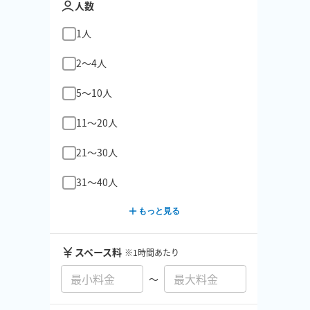
人数
1人
2〜4人
5〜10人
11〜20人
21〜30人
31〜40人
もっと見る
スペース料
※1時間あたり
〜