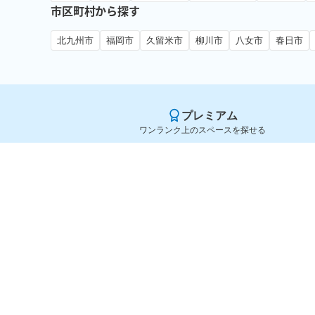
市区町村から探す
北九州市
福岡市
久留米市
柳川市
八女市
春日市
プレミアム
ワンランク上のスペースを探せる
Yoyappin（ヨヤッピン）
旧SPACEE（スペイシー）