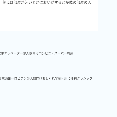
 例えば部屋が汚いとかにおいがするとか隣の部屋の人
。
OK
エレベーター
少人数向け
コンビニ・スーパー周辺
け
電源
ヨーロピアン
少人数向け
おしゃれ
早朝利用に便利
クラシック