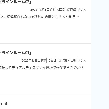
ンラインルーム02」
2026年8月3日訪問
0
回目
商談
1人
した。横浜駅直結なので移動の合間にもさっと利用で
ンラインルーム01」
2026年8月3日訪問
0
回目
作業・仕事
1人
接続してデュアルディスプレイ環境で作業できたのが便
」B