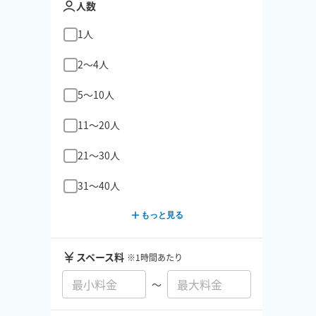
人数
1人
2〜4人
5〜10人
11〜20人
21〜30人
31〜40人
もっと見る
スペース料
※1時間あたり
〜