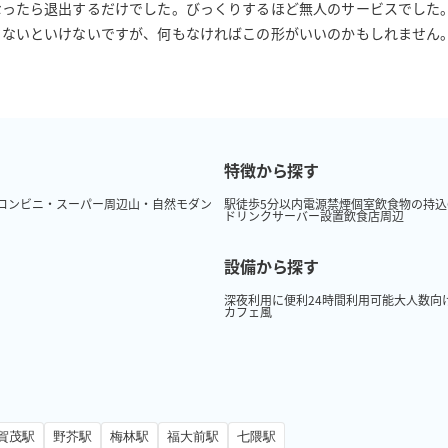
ったら退出するだけでした。びっくりするほど無人のサービスでした。
さないといけないですが、何もなければこの形がいいのかもしれません
特徴から探す
コンビニ・スーパー周辺
山・自然
モダン
駅徒歩5分以内
電源
禁煙
個室
飲食物の持込
ドリンクサーバー設置
飲食店周辺
設備から探す
深夜利用に便利
24時間利用可能
大人数向
カフェ風
賀茂駅
野芥駅
梅林駅
福大前駅
七隈駅