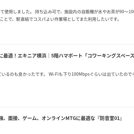
使用しました。 持ち込み可で、施設内の自販機が水やお茶が90〜10
うことで、駅直結でコスパよい作業場としてまた利用したいです。
用に最適！エキニア横浜｜5階ハマポート「コワーキングスペース
るのも良かったです。 Wi-Fiも下り100Mbpsぐらいは出ていた
強、面接、ゲーム、オンラインMTGに最適な『防音室01』