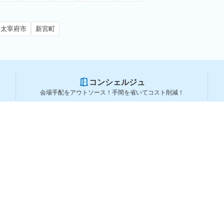
太宰府市
新宮町
コンシェルジュ
会場手配をアウトソース！手間を省いてコスト削減！
スペースを利用する方
スペースを探す
会場タイプから探す
利用用途から探す
都道府県から探す
ランキングから探す
コーポレートサービス