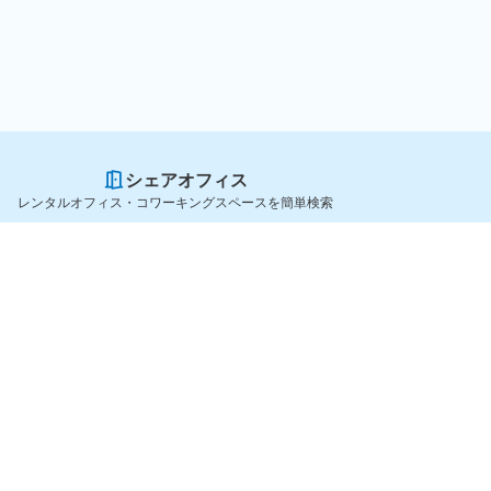
シェアオフィス
レンタルオフィス・コワーキングスペースを簡単検索
スペースを貸したい方
シェアオフィスを探すなら
スペース掲載のご案内
OfficeConnect
ハイクラス掲載のご案内
近くのジムを探すなら
掲載者ログイン
GYYM
よくある質問
メディア
利用規約