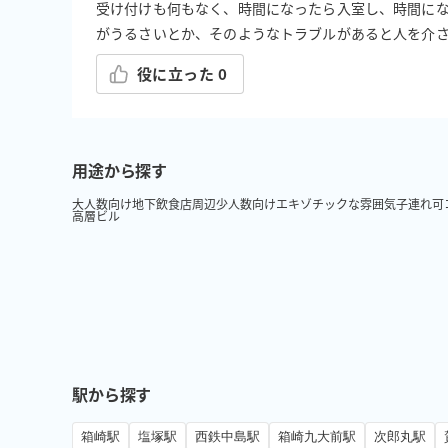
受け付けも何もなく、時間になったら入室し、時間にな
がうるさいとか、そのようなトラブルがあると人を介
役に立った
0
用途から探す
大人数向け
地下
飲食店周辺
少人数向け
エキゾチックな雰囲気
子連れ可
高層ビル
駅から探す
箱崎駅
塩塚駅
西鉄中島駅
箱崎九大前駅
次郎丸駅