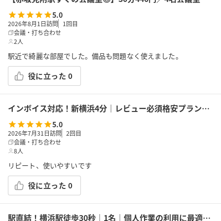
5.0
2026年8月1日訪問
1
回目
会議・打ち合わせ
2人
駅近で綺麗な部屋でした。備品も問題なく使えました。
役に立った
0
インボイス対応！新横浜4分｜レビュー必須格安プラン｜14席｜土足OK｜Wi-Fi｜43型モニター｜ボドゲ｜面接・勉強｜トイレは女性に嬉しいお部屋外男女別
5.0
2026年7月31日訪問
2
回目
会議・打ち合わせ
8人
リピート、使いやすいです
役に立った
0
駅直結！横浜駅徒歩30秒｜1名｜個人作業の利用に最適！エキニア横浜｜5階ハマポート「コワーキングスペース」B