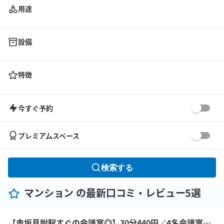
用途
設備
特徴
今すぐ予約
プレミアムスペース
検索する
マンション の最新口コミ・レビュー5選
【赤坂見附駅すぐの会議室◎】30分440円／4名会議室＜RoomB＞ モニター有 ※予約時間前は入室不可