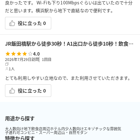
良かったです。 Wi-Fiも下り100Mbpsぐらいは出ていたので十分
だと思います。横浜駅から地下で直結なので便利です。
役に立った
0
JR飯田橋駅から徒歩30秒！A1出口から徒歩10秒！飲食持込可!高速Wi-Fi!会議/ボドゲ/推し活/女子会/サロン/控室などで利用可能!貸会議室KS6飯田橋★
4.0
2026年7月29日訪問
1
回目
1人
とても利用しやすい立地なので、また利用させていただきます。
役に立った
0
用途から探す
大人数向け
地下
飲食店周辺
ホテル内
少人数向け
エキゾチックな雰囲気
子連れ可
コンビニ・スーパー周辺
山・自然
モダン
特徴から探す