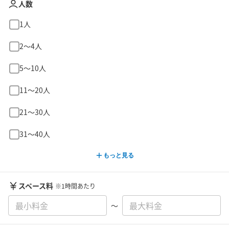
人数
1人
2〜4人
5〜10人
11〜20人
21〜30人
31〜40人
もっと見る
スペース料
※1時間あたり
〜