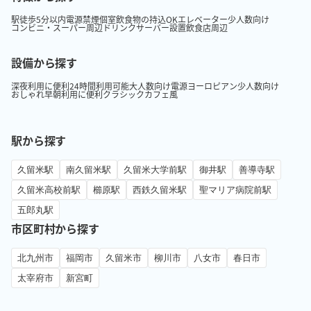
駅徒歩5分以内
電源
禁煙
個室
飲食物の持込OK
エレベーター
少人数向け
コンビニ・スーパー周辺
ドリンクサーバー設置
飲食店周辺
設備から探す
深夜利用に便利
24時間利用可能
大人数向け
電源
ヨーロピアン
少人数向け
おしゃれ
早朝利用に便利
クラシック
カフェ風
駅から探す
久留米駅
南久留米駅
久留米大学前駅
御井駅
善導寺駅
久留米高校前駅
櫛原駅
西鉄久留米駅
聖マリア病院前駅
五郎丸駅
市区町村から探す
北九州市
福岡市
久留米市
柳川市
八女市
春日市
太宰府市
新宮町