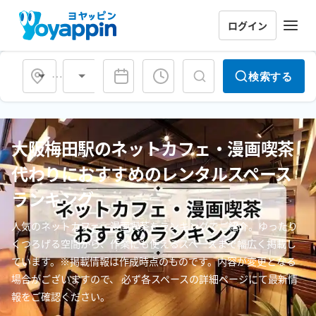
ログイン
会場タイプ
検索する
大阪梅田駅のネットカフェ・漫画喫茶
代わりにおすすめのレンタルスペース
ランキング
人気のネットカフェ・漫画喫茶をランキングでご紹介。ゆったり
くつろげる空間から、作業にも使えるスペースまで幅広く掲載し
ています。※掲載情報は作成時点のものです。内容が変更となる
場合がございますので、 必ず各スペースの詳細ページにて最新情
報をご確認ください。