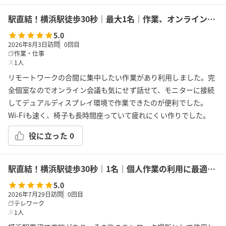
駅直結！横浜駅徒歩30秒｜最大1名｜作業、オンラインMTGの利用に最適！エキニア横浜｜5階ハマポート「オンラインルーム01」
5.0
2026年8月3日訪問
0
回目
作業・仕事
1人
リモートワークの合間に集中したい作業があり利用しました。完
全個室なのでオンライン会議も気にせず話せて、モニターに接続
してデュアルディスプレイ環境で作業できたのが便利でした。
Wi-Fiも速く、椅子も長時間座っていて疲れにくい作りでした。
役に立った
0
駅直結！横浜駅徒歩30秒｜1名｜個人作業の利用に最適！エキニア横浜｜5階ハマポート「コワーキングスペース」B
5.0
2026年7月29日訪問
0
回目
テレワーク
1人