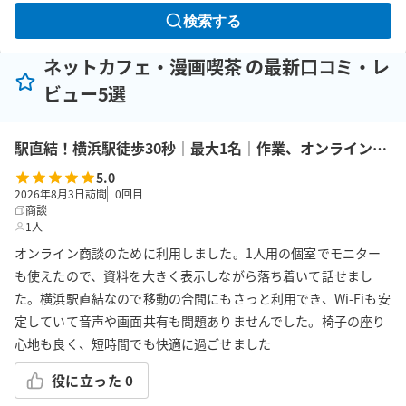
検索する
ネットカフェ・漫画喫茶 の最新口コミ・レ
ビュー5選
駅直結！横浜駅徒歩30秒｜最大1名｜作業、オンラインMTGの利用に最適！エキニア横浜｜5階ハマポート「オンラインルーム02」
5.0
2026年8月3日訪問
0
回目
商談
1人
オンライン商談のために利用しました。1人用の個室でモニター
も使えたので、資料を大きく表示しながら落ち着いて話せまし
た。横浜駅直結なので移動の合間にもさっと利用でき、Wi-Fiも安
定していて音声や画面共有も問題ありませんでした。椅子の座り
心地も良く、短時間でも快適に過ごせました
役に立った
0