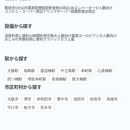
駅徒歩5分以内
電源
禁煙
個室
飲食物の持込OK
エレベーター
少人数向け
コンビニ・スーパー周辺
ドリンクサーバー設置
飲食店周辺
設備から探す
深夜利用に便利
24時間利用可能
大人数向け
電源
ヨーロピアン
少人数向け
おしゃれ
早朝利用に便利
クラシック
カフェ風
駅から探す
大阪駅
福島駅
渡辺橋駅
中之島駅
本町駅
心斎橋駅
四ツ橋駅
堺筋本町駅
長堀橋駅
西大橋駅
市区町村から探す
大阪市
堺市
岸和田市
豊中市
池田市
吹田市
高槻市
守口市
枚方市
茨木市