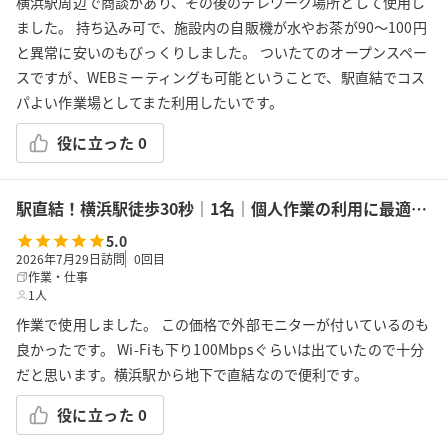
横浜駅周辺で商談があり、その後のテレワーク場所として使用し
ました。 持ち込み可で、施設内の自販機が水やお茶が90〜100円
と異常に安いのもびっくりしました。 ついたてのオープンスペー
スですが、WEBミーティングも可能ということで、駅直結でコス
パよい作業場としてまた利用したいです。
役に立った
0
駅直結！横浜駅徒歩30秒｜1名｜個人作業の利用に最適！エキニア横浜｜5階ハマポート「コワーキングスペース」A
5.0
2026年7月29日訪問
0
回目
作業・仕事
1人
作業で使用しました。 この価格で外部モニターが付いているのも
良かったです。 Wi-Fiも下り100Mbpsぐらいは出ていたので十分
だと思います。横浜駅から地下で直結なので便利です。
役に立った
0