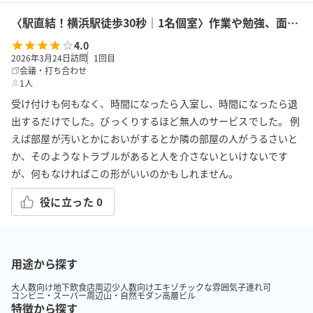
〈駅直結！横浜駅徒歩30秒｜1名個室〉作業や勉強、面接、ゲーム、オンラインMTGに最適な『防音室01』
4.0
2026年3月24日訪問
1
回目
会議・打ち合わせ
1人
受け付けも何もなく、時間になったら入室し、時間になったら退
出するだけでした。びっくりするほど無人のサービスでした。 例
えば部屋が汚いとかにおいがするとか隣の部屋の人がうるさいと
か、そのようなトラブルがあると人を介さないといけないです
が、何もなければこの形がいいのかもしれません。
役に立った
0
用途から探す
大人数向け
地下
飲食店周辺
少人数向け
エキゾチックな雰囲気
子連れ可
コンビニ・スーパー周辺
山・自然
モダン
高層ビル
特徴から探す