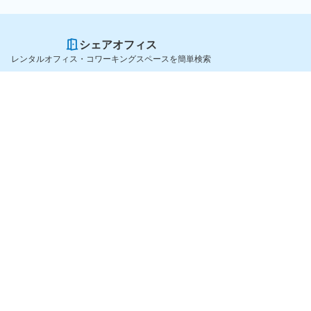
シェアオフィス
レンタルオフィス・コワーキングスペースを簡単検索
スペースを貸したい方
シェアオフィスを探すなら
スペース掲載のご案内
OfficeConnect
ハイクラス掲載のご案内
近くのジムを探すなら
掲載者ログイン
GYYM
よくある質問
メディア
利用規約
Yoyappin Magazine