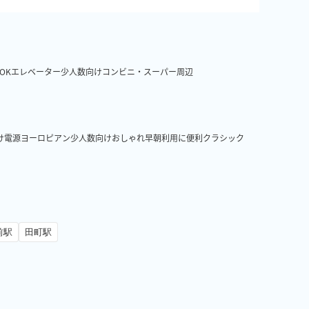
OK
エレベーター
少人数向け
コンビニ・スーパー周辺
け
電源
ヨーロピアン
少人数向け
おしゃれ
早朝利用に便利
クラシック
前駅
田町駅