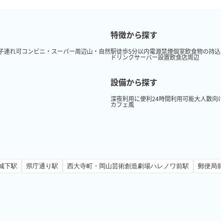
特徴から探す
子連れ可
コンビニ・スーパー周辺
山・自然
駅徒歩5分以内
電源
禁煙
個室
飲食物の持込
ドリンクサーバー設置
飲食店周辺
設備から探す
深夜利用に便利
24時間利用可能
大人数向
カフェ風
城下駅
県庁通り駅
西大寺町・岡山芸術創造劇場ハレノワ前駅
郵便局