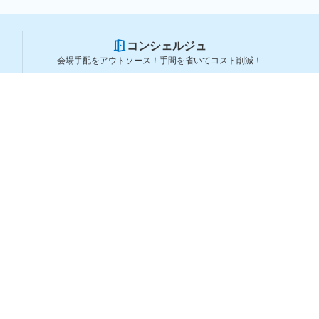
コンシェルジュ
会場手配をアウトソース！手間を省いてコスト削減！
スペースを利用する方
スペースを探す
会場タイプから探す
利用用途から探す
都道府県から探す
ランキングから探す
コーポレートサービス
よくある質問
利用規約