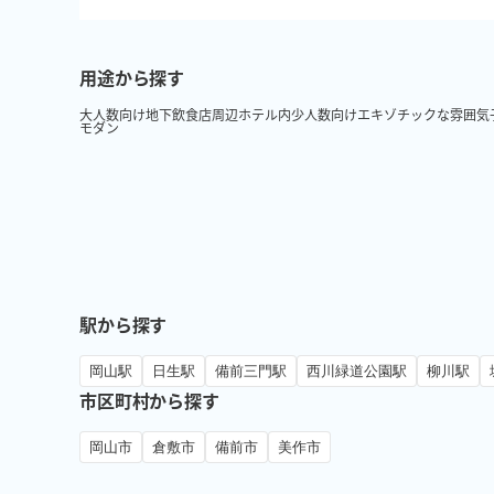
用途から探す
大人数向け
地下
飲食店周辺
ホテル内
少人数向け
エキゾチックな雰囲気
モダン
駅から探す
岡山駅
日生駅
備前三門駅
西川緑道公園駅
柳川駅
市区町村から探す
岡山市
倉敷市
備前市
美作市