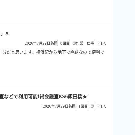
」A
2026年7月29日訪問
0
回目
作業・仕事
1人
ので十分だと思います。横浜駅から地下で直結なので便利で
/控室などで利用可能!貸会議室KS6飯田橋★
2026年7月29日訪問
1
回目
1人