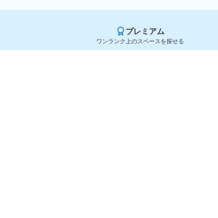
プレミアム
ワンランク上のスペースを探せる
Yoyappin（ヨヤッピン）
旧SPACEE（スペイシー）