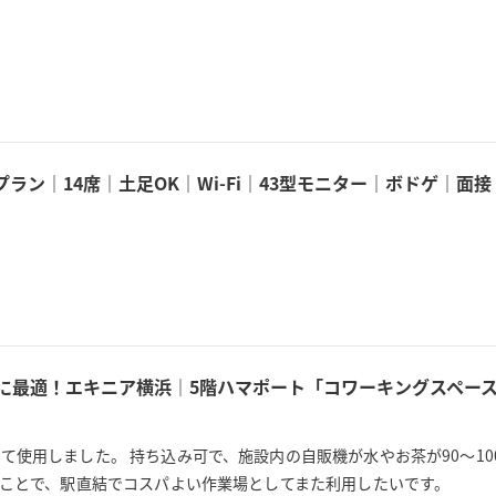
。
ラン｜14席｜土足OK｜Wi-Fi｜43型モニター｜ボドゲ｜
用に最適！エキニア横浜｜5階ハマポート「コワーキングスペース
使用しました。 持ち込み可で、施設内の自販機が水やお茶が90〜10
うことで、駅直結でコスパよい作業場としてまた利用したいです。