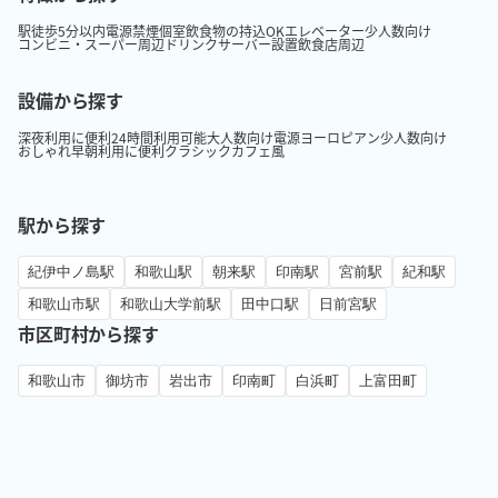
駅徒歩5分以内
電源
禁煙
個室
飲食物の持込OK
エレベーター
少人数向け
コンビニ・スーパー周辺
ドリンクサーバー設置
飲食店周辺
設備から探す
深夜利用に便利
24時間利用可能
大人数向け
電源
ヨーロピアン
少人数向け
おしゃれ
早朝利用に便利
クラシック
カフェ風
駅から探す
紀伊中ノ島駅
和歌山駅
朝来駅
印南駅
宮前駅
紀和駅
和歌山市駅
和歌山大学前駅
田中口駅
日前宮駅
市区町村から探す
和歌山市
御坊市
岩出市
印南町
白浜町
上富田町