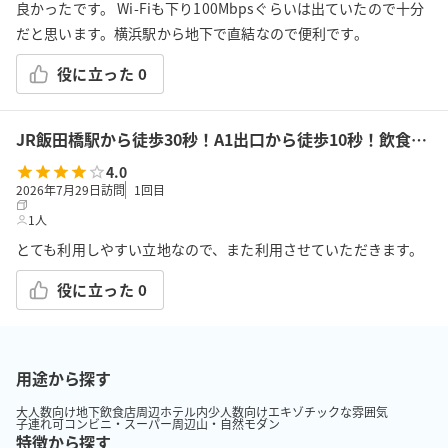
良かったです。 Wi-Fiも下り100Mbpsぐらいは出ていたので十分
だと思います。横浜駅から地下で直結なので便利です。
役に立った
0
JR飯田橋駅から徒歩30秒！A1出口から徒歩10秒！飲食持込可!高速Wi-Fi!会議/ボドゲ/推し活/女子会/サロン/控室などで利用可能!貸会議室KS6飯田橋★
4.0
2026年7月29日訪問
1
回目
1人
とても利用しやすい立地なので、また利用させていただきます。
役に立った
0
用途から探す
大人数向け
地下
飲食店周辺
ホテル内
少人数向け
エキゾチックな雰囲気
子連れ可
コンビニ・スーパー周辺
山・自然
モダン
特徴から探す