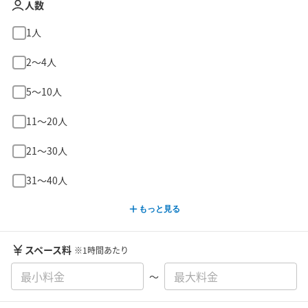
人数
1人
2〜4人
5〜10人
11〜20人
21〜30人
31〜40人
もっと見る
スペース料
※1時間あたり
〜