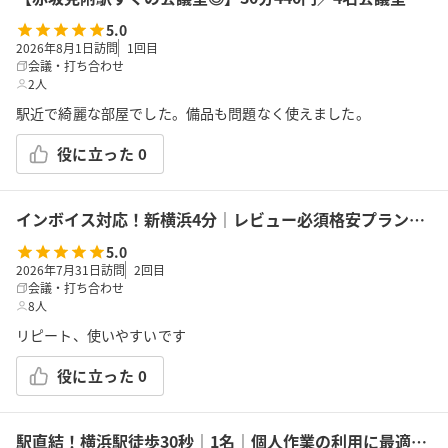
5.0
2026年8月1日訪問
1
回目
会議・打ち合わせ
2人
駅近で綺麗な部屋でした。備品も問題なく使えました。
役に立った
0
インボイス対応！新横浜4分｜レビュー必須格安プラン｜14席｜土足OK｜Wi-Fi｜43型モニター｜ボドゲ｜面接・勉強｜トイレは女性に嬉しいお部屋外男女別
5.0
2026年7月31日訪問
2
回目
会議・打ち合わせ
8人
リピート、使いやすいです
役に立った
0
駅直結！横浜駅徒歩30秒｜1名｜個人作業の利用に最適！エキニア横浜｜5階ハマポート「コワーキングスペース」B