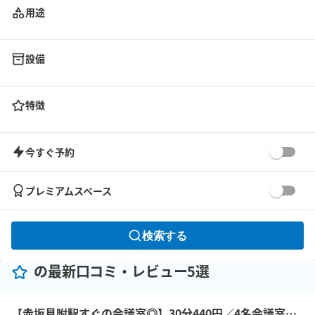
用途
設備
特徴
今すぐ予約
プレミアムスペース
検索する
の最新口コミ・レビュー5選
【赤坂見附駅すぐの会議室◎】30分440円／4名会議室＜RoomB＞ モニター有 ※予約時間前は入室不可