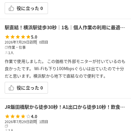
役に立った
0
駅直結！横浜駅徒歩30秒｜1名｜個人作業の利用に最適！エキニア横浜｜5階ハマポート「コワーキングスペース」A
5.0
2026年7月29日訪問
0
回目
作業・仕事
1人
作業で使用しました。 この価格で外部モニターが付いているのも
良かったです。 Wi-Fiも下り100Mbpsぐらいは出ていたので十分
だと思います。横浜駅から地下で直結なので便利です。
役に立った
0
JR飯田橋駅から徒歩30秒！A1出口から徒歩10秒！飲食持込可!高速Wi-Fi!会議/ボドゲ/推し活/女子会/サロン/控室などで利用可能!貸会議室KS6飯田橋★
4.0
2026年7月29日訪問
1
回目
1人