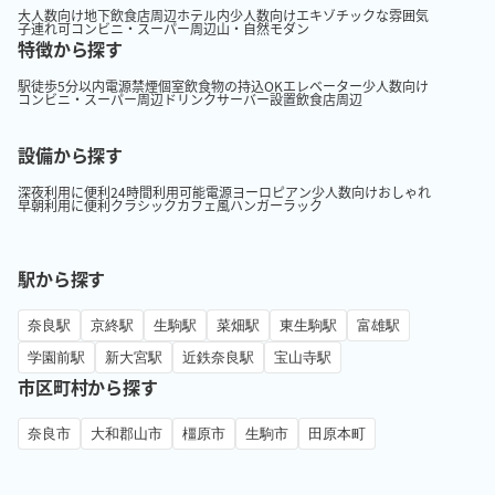
大人数向け
地下
飲食店周辺
ホテル内
少人数向け
エキゾチックな雰囲気
子連れ可
コンビニ・スーパー周辺
山・自然
モダン
特徴から探す
駅徒歩5分以内
電源
禁煙
個室
飲食物の持込OK
エレベーター
少人数向け
コンビニ・スーパー周辺
ドリンクサーバー設置
飲食店周辺
設備から探す
深夜利用に便利
24時間利用可能
電源
ヨーロピアン
少人数向け
おしゃれ
早朝利用に便利
クラシック
カフェ風
ハンガーラック
駅から探す
奈良駅
京終駅
生駒駅
菜畑駅
東生駒駅
富雄駅
学園前駅
新大宮駅
近鉄奈良駅
宝山寺駅
市区町村から探す
奈良市
大和郡山市
橿原市
生駒市
田原本町