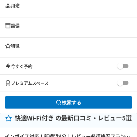
用途
設備
特徴
今すぐ予約
プレミアムスペース
検索する
快適Wi-Fi付き の最新口コミ・レビュー5選
インボイス対応！新横浜4分｜レビュー必須格安プラン｜14席｜土足OK｜Wi-Fi｜43型モニター｜ボドゲ｜面接・勉強｜トイレは女性に嬉しいお部屋外男女別