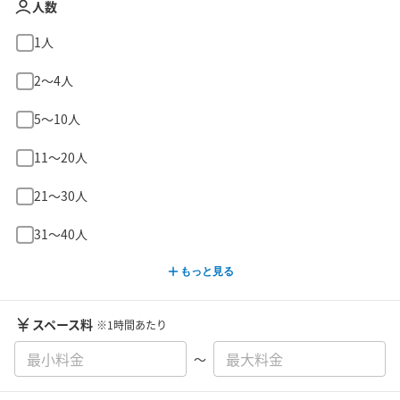
人数
1人
2〜4人
5〜10人
11〜20人
21〜30人
31〜40人
もっと見る
スペース料
※1時間あたり
〜