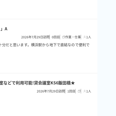
」A
2026年7月29日訪問
0
回目
作業・仕事
1人
ので十分だと思います。横浜駅から地下で直結なので便利で
/控室などで利用可能!貸会議室KS6飯田橋★
2026年7月29日訪問
1
回目
1人