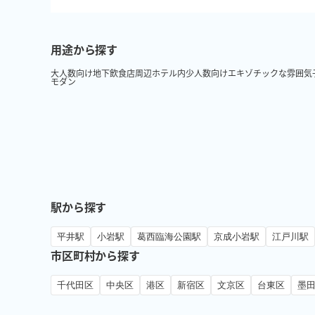
用途から探す
大人数向け
地下
飲食店周辺
ホテル内
少人数向け
エキゾチックな雰囲気
モダン
駅から探す
平井駅
小岩駅
葛西臨海公園駅
京成小岩駅
江戸川駅
市区町村から探す
千代田区
中央区
港区
新宿区
文京区
台東区
墨