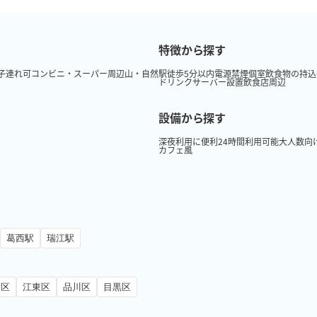
特徴から探す
子連れ可
コンビニ・スーパー周辺
山・自然
駅徒歩5分以内
電源
禁煙
個室
飲食物の持込
ドリンクサーバー設置
飲食店周辺
設備から探す
深夜利用に便利
24時間利用可能
大人数向
カフェ風
葛西駅
瑞江駅
田区
江東区
品川区
目黒区