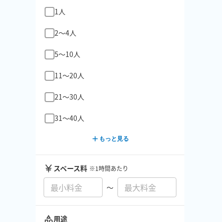
1人
2〜4人
5〜10人
11〜20人
21〜30人
31〜40人
もっと見る
スペース料
※1時間あたり
〜
用途