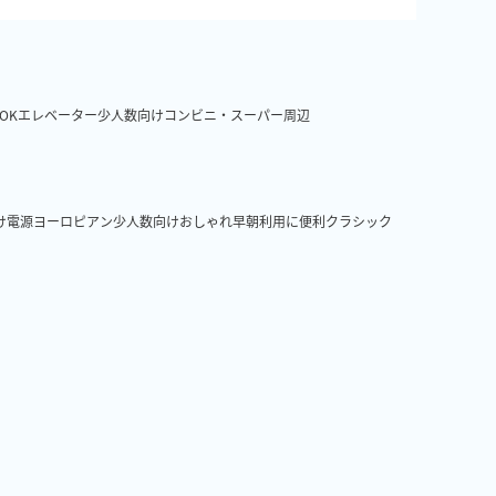
OK
エレベーター
少人数向け
コンビニ・スーパー周辺
け
電源
ヨーロピアン
少人数向け
おしゃれ
早朝利用に便利
クラシック