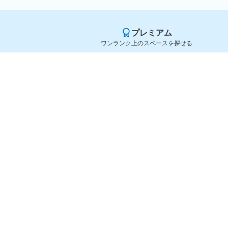
プレミアム
ワンランク上のスペースを探せる
Yoyappin（ヨヤッピン）
旧SPACEE（スペイシー）