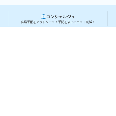
コンシェルジュ
会場手配をアウトソース！手間を省いてコスト削減！
スペースを利用する方
スペースを探す
会場タイプから探す
利用用途から探す
都道府県から探す
ランキングから探す
コーポレートサービス
よくある質問
利用規約