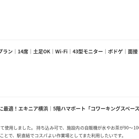
。
ラン｜14席｜土足OK｜Wi-Fi｜43型モニター｜ボドゲ｜
用に最適！エキニア横浜｜5階ハマポート「コワーキングスペース
使用しました。 持ち込み可で、施設内の自販機が水やお茶が90〜10
うことで、駅直結でコスパよい作業場としてまた利用したいです。