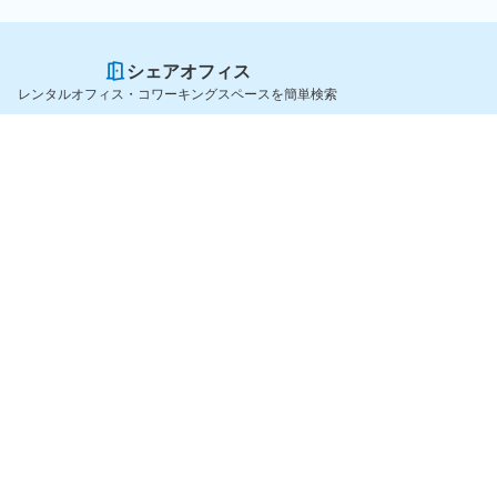
シェアオフィス
レンタルオフィス・コワーキングスペースを簡単検索
スペースを貸したい方
シェアオフィスを探すなら
スペース掲載のご案内
OfficeConnect
ハイクラス掲載のご案内
近くのジムを探すなら
掲載者ログイン
GYYM
よくある質問
メディア
利用規約
Yoyappin Magazine