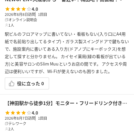
4.0
2026年8月8日訪問
1
回目
オンライン説明会
1人
駅ビルのフロアマップに書いてない・看板もない(入り口にA4用
紙で名前貼り出してるタイプ)・ガラス製スイングドアで鍵もない
で、施設案内に書いてある入り方(ドアノブにキーボックス)を想
定して探すと分かりません。 カイセイ薬局(緑の看板が出ている
方)と美容サロンのSlim Muuというお店の間です。 アクセスや周
辺は便利いいですが、Wi-Fiが使えないのも困りました。
役に立った
0
【神田駅から徒歩1分】モニター・フリードリンク付き4名会議室（Room F）※予約時間前は入室不可
4.0
2026年8月7日訪問
1
回目
テレワーク
2人