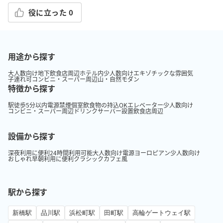
役に立った
0
用途から探す
大人数向け
地下
飲食店周辺
ホテル内
少人数向け
エキゾチックな雰囲気
子連れ可
コンビニ・スーパー周辺
山・自然
モダン
特徴から探す
駅徒歩5分以内
電源
禁煙
個室
飲食物の持込OK
エレベーター
少人数向け
コンビニ・スーパー周辺
ドリンクサーバー設置
飲食店周辺
設備から探す
深夜利用に便利
24時間利用可能
大人数向け
電源
ヨーロピアン
少人数向け
おしゃれ
早朝利用に便利
クラシック
カフェ風
駅から探す
新橋駅
品川駅
浜松町駅
田町駅
高輪ゲートウェイ駅