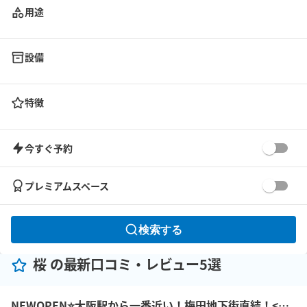
用途
設備
特徴
今すぐ予約
プレミアムスペース
検索する
桜 の最新口コミ・レビュー5選
NEWOPEN⭐️大阪駅から一番近い！梅田地下街直結！<めっちゃええ01大阪モダン会議室>アクセス抜群！大阪駅前第１ビル２F！【最大8名収容】