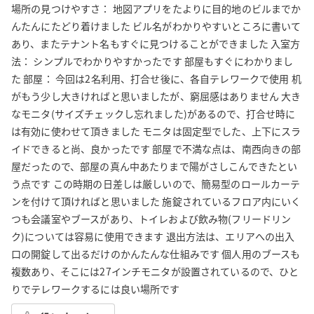
場所の見つけやすさ： 地図アプリをたよりに目的地のビルまでか
んたんにたどり着けました ビル名がわかりやすいところに書いて
あり、またテナント名もすぐに見つけることができました 入室方
法： シンプルでわかりやすかったです 部屋もすぐにわかりまし
た 部屋： 今回は2名利用、打合せ後に、各自テレワークで使用 机
がもう少し大きければと思いましたが、窮屈感はありません 大き
なモニタ(サイズチェックし忘れました)があるので、打合せ時に
は有効に使わせて頂きました モニタは固定型でした、上下にスラ
イドできると尚、良かったです 部屋で不満な点は、南西向きの部
屋だったので、部屋の真ん中あたりまで陽がさしこんできたとい
う点です この時期の日差しは厳しいので、簡易型のロールカーテ
ンを付けて頂ければと思いました 施錠されているフロア内にいく
つも会議室やブースがあり、トイレおよび飲み物(フリードリン
ク)については容易に使用できます 退出方法は、エリアへの出入
口の開錠して出るだけのかんたんな仕組みです 個人用のブースも
複数あり、そこには27インチモニタが設置されているので、ひと
りでテレワークするには良い場所です