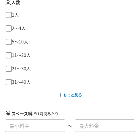
人数
1人
2〜4人
5〜10人
11〜20人
21〜30人
31〜40人
もっと見る
スペース料
※1時間あたり
〜