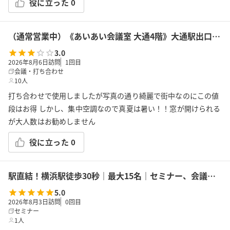
役に立った
0
（通常営業中）《あいあい会議室 大通4階》大通駅出口18から30秒！最大14名収容！プロジェクター、Wi-Fi、ホワイトボード完備
3.0
2026年8月6日訪問
1
回目
会議・打ち合わせ
10人
打ち合わせで使用しましたが写真の通り綺麗で街中なのにこの値
段はお得 しかし、集中空調なので真夏は暑い！！窓が開けられる
が大人数はお勧めしません
役に立った
0
駅直結！横浜駅徒歩30秒｜最大15名｜セミナー、会議の利用に最適！エキニア横浜｜5階ハマポート「パプリカ」
5.0
2026年8月3日訪問
0
回目
セミナー
1人