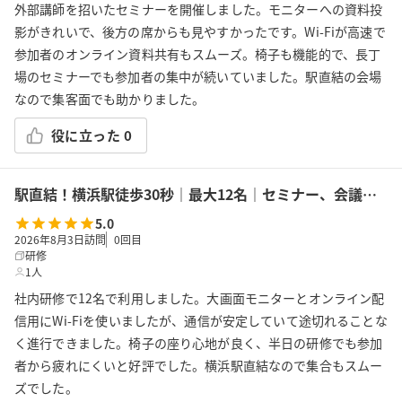
外部講師を招いたセミナーを開催しました。モニターへの資料投
影がきれいで、後方の席からも見やすかったです。Wi-Fiが高速で
参加者のオンライン資料共有もスムーズ。椅子も機能的で、長丁
場のセミナーでも参加者の集中が続いていました。駅直結の会場
なので集客面でも助かりました。
役に立った
0
駅直結！横浜駅徒歩30秒｜最大12名｜セミナー、会議の利用に最適！エキニア横浜｜5階ハマポート「ミント」
5.0
2026年8月3日訪問
0
回目
研修
1人
社内研修で12名で利用しました。大画面モニターとオンライン配
信用にWi-Fiを使いましたが、通信が安定していて途切れることな
く進行できました。椅子の座り心地が良く、半日の研修でも参加
者から疲れにくいと好評でした。横浜駅直結なので集合もスムー
ズでした。