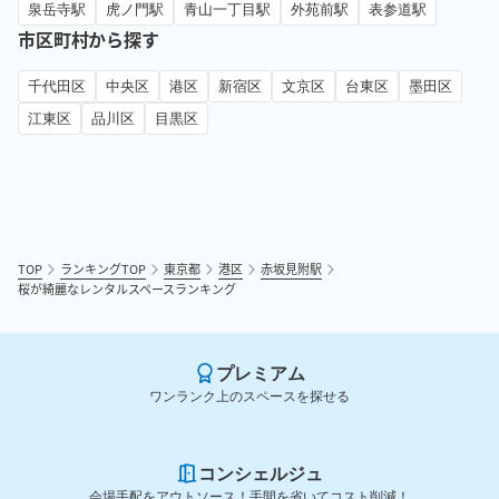
泉岳寺駅
虎ノ門駅
青山一丁目駅
外苑前駅
表参道駅
市区町村から探す
千代田区
中央区
港区
新宿区
文京区
台東区
墨田区
江東区
品川区
目黒区
TOP
ランキングTOP
東京都
港区
赤坂見附駅
桜が綺麗なレンタルスペースランキング
プレミアム
ワンランク上のスペースを探せる
コンシェルジュ
会場手配をアウトソース！手間を省いてコスト削減！