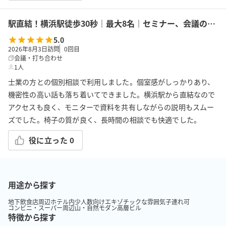
駅直結！横浜駅徒歩30秒｜最大8名｜セミナー、会議の利用に最適！エキニア横浜｜5階ハマポート「フェンネル」
5.0
2026年8月3日訪問
0
回目
会議・打ち合わせ
1人
士業の方との個別相談で利用しました。個室感がしっかりあり、
機密性の高い話も落ち着いてできました。横浜駅から直結なので
アクセスも良く、モニターで資料を共有しながらの説明もスムー
ズでした。椅子の質が良く、長時間の相談でも快適でした。
役に立った
0
用途から探す
地下
飲食店周辺
ホテル内
少人数向け
エキゾチックな雰囲気
子連れ可
コンビニ・スーパー周辺
山・自然
モダン
高層ビル
特徴から探す