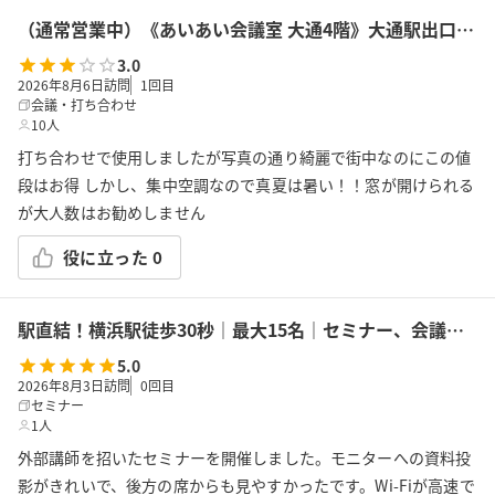
（通常営業中）《あいあい会議室 大通4階》大通駅出口18から30秒！最大14名収容！プロジェクター、Wi-Fi、ホワイトボード完備
3.0
2026年8月6日訪問
1
回目
会議・打ち合わせ
10人
打ち合わせで使用しましたが写真の通り綺麗で街中なのにこの値
段はお得 しかし、集中空調なので真夏は暑い！！窓が開けられる
が大人数はお勧めしません
役に立った
0
駅直結！横浜駅徒歩30秒｜最大15名｜セミナー、会議の利用に最適！エキニア横浜｜5階ハマポート「パプリカ」
5.0
2026年8月3日訪問
0
回目
セミナー
1人
外部講師を招いたセミナーを開催しました。モニターへの資料投
影がきれいで、後方の席からも見やすかったです。Wi-Fiが高速で