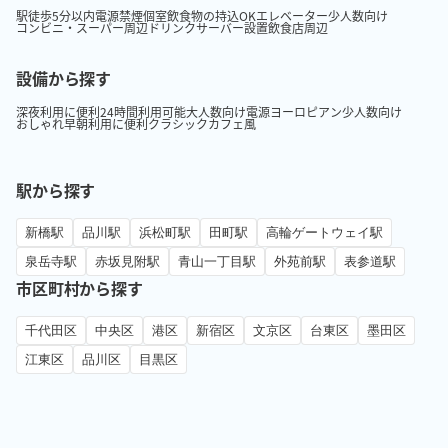
駅徒歩5分以内
電源
禁煙
個室
飲食物の持込OK
エレベーター
少人数向け
コンビニ・スーパー周辺
ドリンクサーバー設置
飲食店周辺
設備から探す
深夜利用に便利
24時間利用可能
大人数向け
電源
ヨーロピアン
少人数向け
おしゃれ
早朝利用に便利
クラシック
カフェ風
駅から探す
新橋駅
品川駅
浜松町駅
田町駅
高輪ゲートウェイ駅
泉岳寺駅
赤坂見附駅
青山一丁目駅
外苑前駅
表参道駅
市区町村から探す
千代田区
中央区
港区
新宿区
文京区
台東区
墨田区
江東区
品川区
目黒区