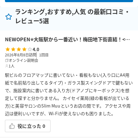
ランキング,おすすめ,人気 の最新口コミ・
レビュー5選
NEWOPEN⭐️大阪駅から一番近い！梅田地下街直結！<めっちゃええ01大阪モダン会議室>アクセス抜群！大阪駅前第１ビル２F！【最大8名収容】
4.0
2026年8月8日訪問
1
回目
オンライン説明会
1人
駅ビルのフロアマップに書いてない・看板もない(入り口にA4用
紙で名前貼り出してるタイプ)・ガラス製スイングドアで鍵もない
で、施設案内に書いてある入り方(ドアノブにキーボックス)を想
定して探すと分かりません。 カイセイ薬局(緑の看板が出ている
方)と美容サロンのSlim Muuというお店の間です。 アクセスや周
辺は便利いいですが、Wi-Fiが使えないのも困りました。
役に立った
0