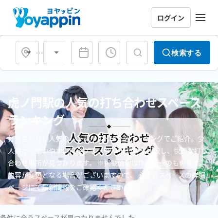
ログイン
会場タイプ
検索する
虎ノ門駅の人気の打ち合わせスペース
ランキング
打ち合わせに人気のレンタルスペースをランキングでご紹介。少
人数から使いやすい料金プランやWi-Fi環境を比較し、快適な打ち
合わせ場所が見つかります。 ※掲載情報は作成時点のものです。
内容が変更となる場合がございますので、 必ず各スペースの詳細
ページにて最新情報をご確認ください。
条件に合うスペースが見つかりませんでした。