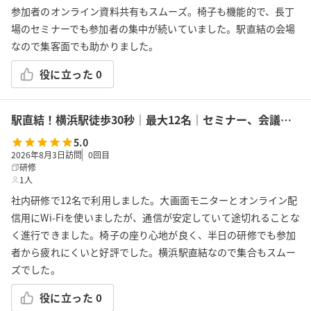
参加者のオンライン資料共有もスムーズ。椅子も機能的で、長丁
場のセミナーでも参加者の集中が続いていました。駅直結の会場
なので集客面でも助かりました。
役に立った
0
駅直結！横浜駅徒歩30秒｜最大12名｜セミナー、会議の利用に最適！エキニア横浜｜5階ハマポート「ミント」
5.0
2026年8月3日訪問
0
回目
研修
1人
社内研修で12名で利用しました。大画面モニターとオンライン配
信用にWi-Fiを使いましたが、通信が安定していて途切れることな
く進行できました。椅子の座り心地が良く、半日の研修でも参加
者から疲れにくいと好評でした。横浜駅直結なので集合もスムー
ズでした。
役に立った
0