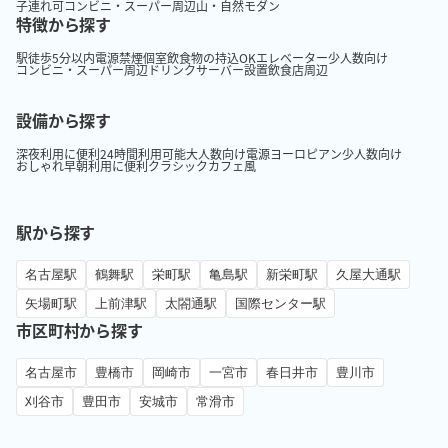
子連れ可
コンビニ・スーパー周辺
山・自然
モダン
特徴から探す
駅徒歩5分以内
電源
禁煙
個室
飲食物の持込OK
エレベーター
少人数向け
コンビニ・スーパー周辺
ドリンクサーバー設置
飲食店周辺
設備から探す
深夜利用に便利
24時間利用可能
大人数向け
電源
ヨーロピアン
少人数向け
おしゃれ
早朝利用に便利
クラシック
カフェ風
駅から探す
名古屋駅
鶴舞駅
栄町駅
亀島駅
新栄町駅
久屋大通駅
矢場町駅
上前津駅
太閤通駅
国際センター駅
市区町村から探す
名古屋市
豊橋市
岡崎市
一宮市
春日井市
豊川市
刈谷市
豊田市
安城市
常滑市