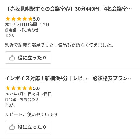
【赤坂見附駅すぐの会議室◎】30分440円／4名会議室＜RoomB＞ モニター有 ※予約時間前は入室不可
5.0
2026年8月1日訪問
1
回目
会議・打ち合わせ
2人
駅近で綺麗な部屋でした。備品も問題なく使えました。
役に立った
0
インボイス対応！新横浜4分｜レビュー必須格安プラン｜14席｜土足OK｜Wi-Fi｜43型モニター｜ボドゲ｜面接・勉強｜トイレは女性に嬉しいお部屋外男女別
5.0
2026年7月31日訪問
2
回目
会議・打ち合わせ
8人
リピート、使いやすいです
役に立った
0