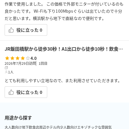
作業で使用しました。 この価格で外部モニターが付いているのも
良かったです。 Wi-Fiも下り100Mbpsぐらいは出ていたので十分
だと思います。横浜駅から地下で直結なので便利です。
役に立った
0
JR飯田橋駅から徒歩30秒！A1出口から徒歩10秒！飲食持込可!高速Wi-Fi!会議/ボドゲ/推し活/女子会/サロン/控室などで利用可能!貸会議室KS6飯田橋★
4.0
2026年7月29日訪問
1
回目
1人
とても利用しやすい立地なので、また利用させていただきます。
役に立った
0
用途から探す
大人数向け
地下
飲食店周辺
ホテル内
少人数向け
エキゾチックな雰囲気