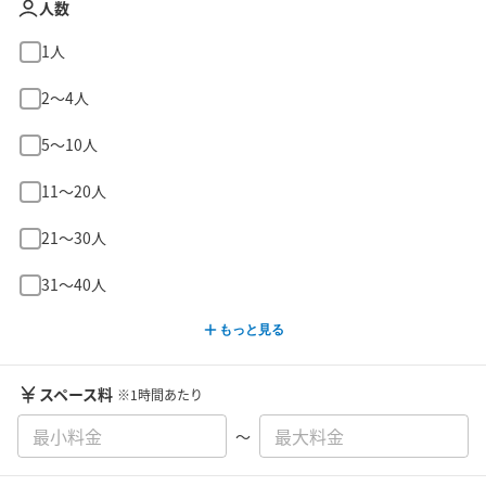
人数
1人
2〜4人
5〜10人
11〜20人
21〜30人
31〜40人
もっと見る
スペース料
※1時間あたり
〜