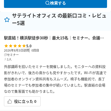
検索する
サテライトオフィス の最新口コミ・レビュ
ー5選
駅直結！横浜駅徒歩30秒｜最大15名｜セミナー、会議の利用に最適！エキニア横浜｜5階ハマポート「パプリカ」
5.0
2026年8月3日訪問
0
回目
セミナー
1人
外部講師を招いたセミナーを開催しました。モニターへの資料投
影がきれいで、後方の席からも見やすかったです。Wi-Fiが高速で
参加者のオンライン資料共有もスムーズ。椅子も機能的で、長丁
場のセミナーでも参加者の集中が続いていました。駅直結の会場
なので集客面でも助かりました。
役に立った
0