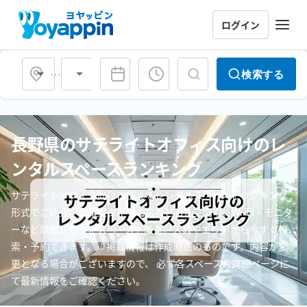
ログイン
会場タイプ
検索する
長野県のサテライトオフィス向けのレ
ンタルスペースランキング
サテライトオフィス向けに使えるレンタルスペースをランキング
形式でご紹介。会議室タイプの広々とした空間や、Wi-Fi・モニタ
ーなど設備が整ったスペースを厳選。人数やエリアから今すぐ検
索・予約できます。※掲載情報は作成時点のものです。内容が変
更となる場合がございますので、 必ず各スペースの詳細ページに
て最新情報をご確認ください。