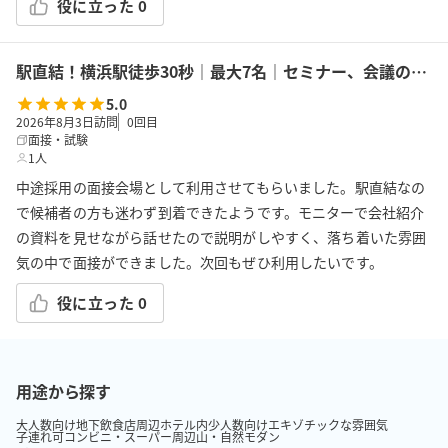
役に立った
0
駅直結！横浜駅徒歩30秒｜最大7名｜セミナー、会議の利用に最適！エキニア横浜｜5階ハマポート「ローリエ」
5.0
2026年8月3日訪問
0
回目
面接・試験
1人
中途採用の面接会場として利用させてもらいました。駅直結なの
で候補者の方も迷わず到着できたようです。モニターで会社紹介
の資料を見せながら話せたので説明がしやすく、落ち着いた雰囲
気の中で面接ができました。次回もぜひ利用したいです。
役に立った
0
用途から探す
大人数向け
地下
飲食店周辺
ホテル内
少人数向け
エキゾチックな雰囲気
子連れ可
コンビニ・スーパー周辺
山・自然
モダン