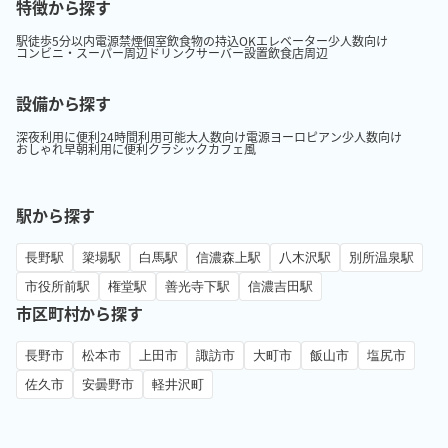
特徴から探す
駅徒歩5分以内
電源
禁煙
個室
飲食物の持込OK
エレベーター
少人数向け
コンビニ・スーパー周辺
ドリンクサーバー設置
飲食店周辺
設備から探す
深夜利用に便利
24時間利用可能
大人数向け
電源
ヨーロピアン
少人数向け
おしゃれ
早朝利用に便利
クラシック
カフェ風
駅から探す
長野駅
簗場駅
白馬駅
信濃森上駅
八木沢駅
別所温泉駅
市役所前駅
権堂駅
善光寺下駅
信濃吉田駅
市区町村から探す
長野市
松本市
上田市
諏訪市
大町市
飯山市
塩尻市
佐久市
安曇野市
軽井沢町