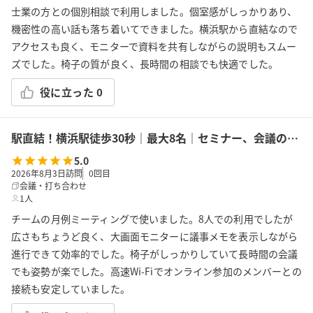
士業の方との個別相談で利用しました。個室感がしっかりあり、
機密性の高い話も落ち着いてできました。横浜駅から直結なので
アクセスも良く、モニターで資料を共有しながらの説明もスムー
ズでした。椅子の質が良く、長時間の相談でも快適でした。
役に立った
0
駅直結！横浜駅徒歩30秒｜最大8名｜セミナー、会議の利用に最適！エキニア横浜｜5階ハマポート「ディル」
5.0
2026年8月3日訪問
0
回目
会議・打ち合わせ
1人
チームの月例ミーティングで使いました。8人での利用でしたが
広さもちょうど良く、大画面モニターに議事メモを表示しながら
進行できて効率的でした。椅子がしっかりしていて長時間の会議
でも姿勢が楽でした。高速Wi-Fiでオンライン参加のメンバーとの
接続も安定していました。