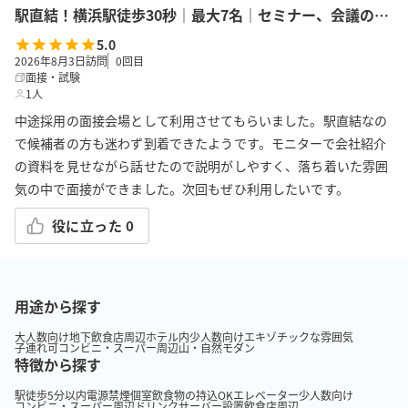
駅直結！横浜駅徒歩30秒｜最大7名｜セミナー、会議の利用に最適！エキニア横浜｜5階ハマポート「ローリエ」
5.0
2026年8月3日訪問
0
回目
面接・試験
1人
中途採用の面接会場として利用させてもらいました。駅直結なの
で候補者の方も迷わず到着できたようです。モニターで会社紹介
の資料を見せながら話せたので説明がしやすく、落ち着いた雰囲
気の中で面接ができました。次回もぜひ利用したいです。
役に立った
0
用途から探す
大人数向け
地下
飲食店周辺
ホテル内
少人数向け
エキゾチックな雰囲気
子連れ可
コンビニ・スーパー周辺
山・自然
モダン
特徴から探す
駅徒歩5分以内
電源
禁煙
個室
飲食物の持込OK
エレベーター
少人数向け
コンビニ・スーパー周辺
ドリンクサーバー設置
飲食店周辺