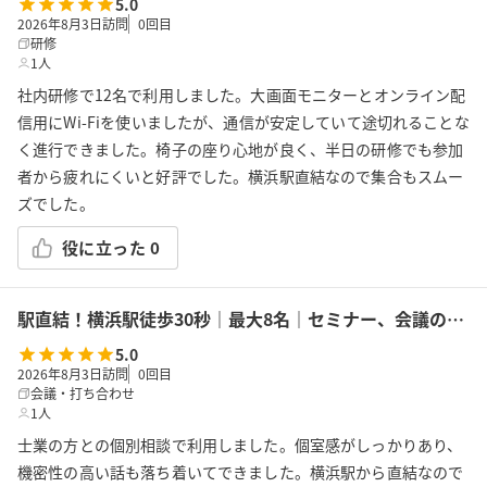
5.0
2026年8月3日訪問
0
回目
研修
1人
社内研修で12名で利用しました。大画面モニターとオンライン配
信用にWi-Fiを使いましたが、通信が安定していて途切れることな
く進行できました。椅子の座り心地が良く、半日の研修でも参加
者から疲れにくいと好評でした。横浜駅直結なので集合もスムー
ズでした。
役に立った
0
駅直結！横浜駅徒歩30秒｜最大8名｜セミナー、会議の利用に最適！エキニア横浜｜5階ハマポート「フェンネル」
5.0
2026年8月3日訪問
0
回目
会議・打ち合わせ
1人
士業の方との個別相談で利用しました。個室感がしっかりあり、
機密性の高い話も落ち着いてできました。横浜駅から直結なので