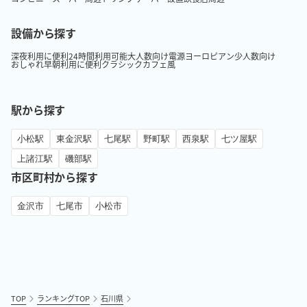
設備から探す
深夜利用に便利
24時間利用可能
大人数向け
電源
ヨーロピアン
少人数向け
おしゃれ
早朝利用に便利
クラシック
カフェ風
駅から探す
小松駅
東金沢駅
七尾駅
野町駅
西泉駅
七ツ屋駅
上諸江駅
磯部駅
市区町村から探す
金沢市
七尾市
小松市
TOP
ランキングTOP
石川県