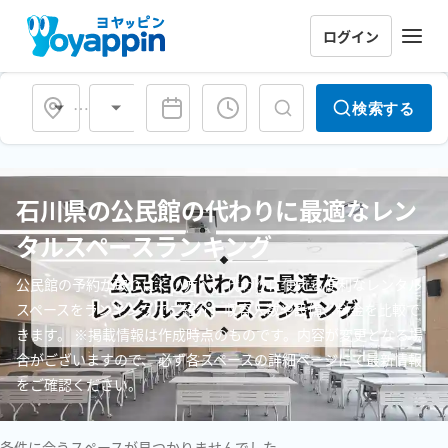
ログイン
会場タイプ
検索する
石川県の公民館の代わりに最適なレン
タルスペースランキング
公民館の予約が取りにくい方へ、代わりに使える便利なレンタル
スペースをランキングでご紹介。収容人数や設備、料金を比較で
きます。 ※掲載情報は作成時点のものです。内容が変更となる場
合がございますので、 必ず各スペースの詳細ページにて最新情報
をご確認ください。
条件に合うスペースが見つかりませんでした。