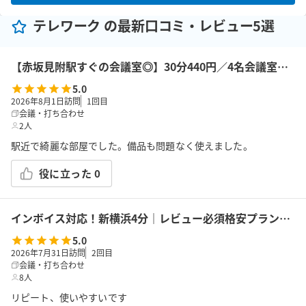
テレワーク の最新口コミ・レビュー5選
【赤坂見附駅すぐの会議室◎】30分440円／4名会議室＜RoomB＞ モニター有 ※予約時間前は入室不可
5.0
2026年8月1日訪問
1
回目
会議・打ち合わせ
2人
駅近で綺麗な部屋でした。備品も問題なく使えました。
役に立った
0
インボイス対応！新横浜4分｜レビュー必須格安プラン｜14席｜土足OK｜Wi-Fi｜43型モニター｜ボドゲ｜面接・勉強｜トイレは女性に嬉しいお部屋外男女別
5.0
2026年7月31日訪問
2
回目
会議・打ち合わせ
8人
リピート、使いやすいです