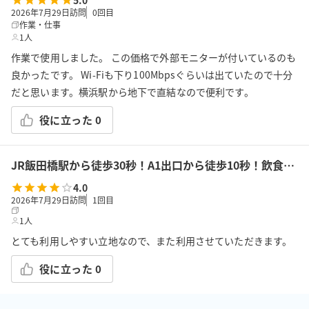
5.0
2026年7月29日訪問
0
回目
作業・仕事
1人
作業で使用しました。 この価格で外部モニターが付いているのも
良かったです。 Wi-Fiも下り100Mbpsぐらいは出ていたので十分
だと思います。横浜駅から地下で直結なので便利です。
役に立った
0
JR飯田橋駅から徒歩30秒！A1出口から徒歩10秒！飲食持込可!高速Wi-Fi!会議/ボドゲ/推し活/女子会/サロン/控室などで利用可能!貸会議室KS6飯田橋★
4.0
2026年7月29日訪問
1
回目
1人
とても利用しやすい立地なので、また利用させていただきます。
役に立った
0