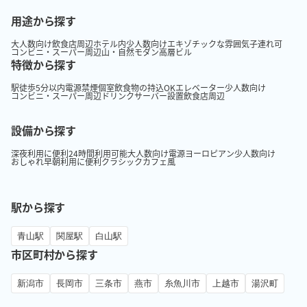
用途から探す
大人数向け
飲食店周辺
ホテル内
少人数向け
エキゾチックな雰囲気
子連れ可
コンビニ・スーパー周辺
山・自然
モダン
高層ビル
特徴から探す
駅徒歩5分以内
電源
禁煙
個室
飲食物の持込OK
エレベーター
少人数向け
コンビニ・スーパー周辺
ドリンクサーバー設置
飲食店周辺
設備から探す
深夜利用に便利
24時間利用可能
大人数向け
電源
ヨーロピアン
少人数向け
おしゃれ
早朝利用に便利
クラシック
カフェ風
駅から探す
青山駅
関屋駅
白山駅
市区町村から探す
新潟市
長岡市
三条市
燕市
糸魚川市
上越市
湯沢町