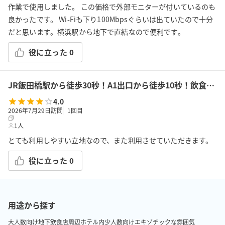
作業で使用しました。 この価格で外部モニターが付いているのも
良かったです。 Wi-Fiも下り100Mbpsぐらいは出ていたので十分
だと思います。横浜駅から地下で直結なので便利です。
役に立った
0
JR飯田橋駅から徒歩30秒！A1出口から徒歩10秒！飲食持込可!高速Wi-Fi!会議/ボドゲ/推し活/女子会/サロン/控室などで利用可能!貸会議室KS6飯田橋★
4.0
2026年7月29日訪問
1
回目
1人
とても利用しやすい立地なので、また利用させていただきます。
役に立った
0
用途から探す
大人数向け
地下
飲食店周辺
ホテル内
少人数向け
エキゾチックな雰囲気