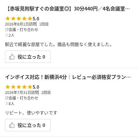
【赤坂見附駅すぐの会議室◎】30分440円／4名会議室＜RoomB＞ モニター有 ※予約時間前は入室不可
5.0
2026年8月1日訪問
1
回目
会議・打ち合わせ
2人
駅近で綺麗な部屋でした。備品も問題なく使えました。
役に立った
0
インボイス対応！新横浜4分｜レビュー必須格安プラン｜14席｜土足OK｜Wi-Fi｜43型モニター｜ボドゲ｜面接・勉強｜トイレは女性に嬉しいお部屋外男女別
5.0
2026年7月31日訪問
2
回目
会議・打ち合わせ
8人
リピート、使いやすいです
役に立った
0