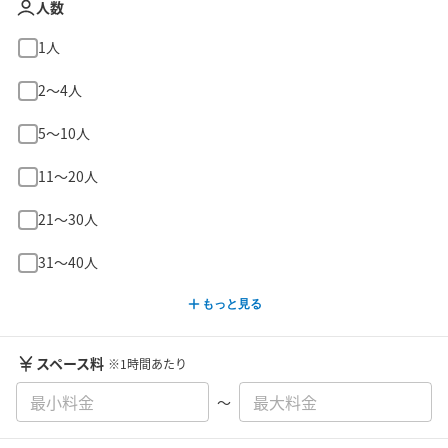
人数
1人
2〜4人
5〜10人
11〜20人
21〜30人
31〜40人
もっと見る
スペース料
※1時間あたり
〜