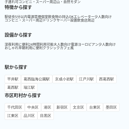
子連れ可
コンビニ・スーパー周辺
山・自然
モダン
特徴から探す
駅徒歩5分以内
電源
禁煙
個室
飲食物の持込OK
エレベーター
少人数向け
コンビニ・スーパー周辺
ドリンクサーバー設置
飲食店周辺
設備から探す
深夜利用に便利
24時間利用可能
大人数向け
電源
ヨーロピアン
少人数向け
おしゃれ
早朝利用に便利
クラシック
カフェ風
駅から探す
平井駅
葛西臨海公園駅
京成小岩駅
江戸川駅
西葛西駅
葛西駅
瑞江駅
市区町村から探す
千代田区
中央区
港区
新宿区
文京区
台東区
墨田区
江東区
品川区
目黒区