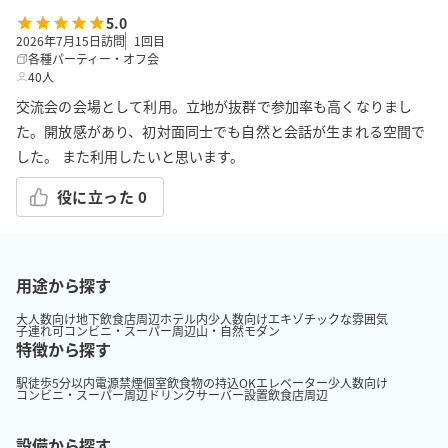
5.0
2026年7月15日訪問
1
回目
各種パーティー・オフ会
40人
交流会の会場として利用。立地が抜群で参加率も高くなりまし
た。開放感があり、初対面同士でも自然と会話が生まれる空間で
した。 また利用したいと思います。
役に立った
0
用途から探す
大人数向け
地下
飲食店周辺
ホテル内
少人数向け
エキゾチックな雰囲気
子連れ可
コンビニ・スーパー周辺
山・自然
モダン
特徴から探す
駅徒歩5分以内
電源
禁煙
個室
飲食物の持込OK
エレベーター
少人数向け
コンビニ・スーパー周辺
ドリンクサーバー設置
飲食店周辺
設備から探す