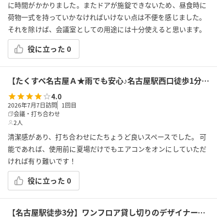
に時間がかかりました。またドアが施錠できないため、昼食時に
荷物一式を持っていかなければいけない点は不便を感じました。
それを除けば、会議室としての用途には十分使えると思います。
役に立った
0
【たくすぺ名古屋Ａ★雨でも安心♪名古屋駅西口徒歩1分★駅から最も近い】やすい・きれい・Wi-Fi♪多目的・テレワーク★土足可・飲食可・おしゃれ・傘不要
4.0
2026年7月7日訪問
1
回目
会議・打ち合わせ
2人
清潔感があり、打ち合わせにたちょうど良いスペースでした。 可
能であれば、使用前に夏場だけでもエアコンをオンにしていただ
ければ有り難いです！
役に立った
0
【名古屋駅徒歩3分】ワンフロア貸し切りのデザイナーズ空間