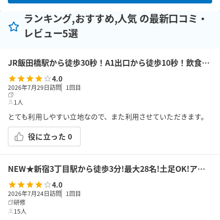
ランキング,おすすめ,人気 の最新口コミ・
レビュー5選
JR飯田橋駅から徒歩30秒！A1出口から徒歩10秒！飲食持込可!高速Wi-Fi!会議/ボドゲ/推し活/女子会/サロン/控室などで利用可能!貸会議室KS6飯田橋★
4.0
2026年7月29日訪問
1
回目
1人
とても利用しやすい立地なので、また利用させていただきます。
役に立った
0
NEW★新宿3丁目駅から徒歩3分!最大28名!土足OK!アルコール可!会議/セミナー/懇親会/パーティー/ボドゲ/推し活/女子会等で利用可能!貸会議室KS9新宿
4.0
2026年7月24日訪問
1
回目
研修
15人