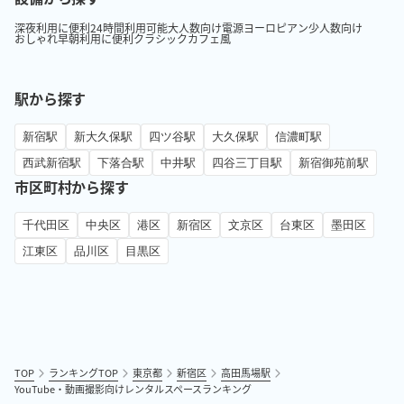
深夜利用に便利
24時間利用可能
大人数向け
電源
ヨーロピアン
少人数向け
おしゃれ
早朝利用に便利
クラシック
カフェ風
駅から探す
新宿駅
新大久保駅
四ツ谷駅
大久保駅
信濃町駅
西武新宿駅
下落合駅
中井駅
四谷三丁目駅
新宿御苑前駅
市区町村から探す
千代田区
中央区
港区
新宿区
文京区
台東区
墨田区
江東区
品川区
目黒区
TOP
ランキングTOP
東京都
新宿区
高田馬場駅
YouTube・動画撮影向けレンタルスペースランキング