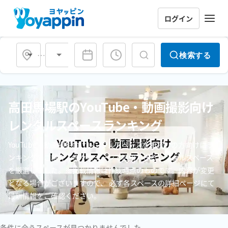
ログイン
会場タイプ
検索する
高田馬場駅のYouTube・動画撮影向け
レンタルスペースランキング
YouTube・動画撮影向けレンタルスペースをお探しの方向けにラ
ンキングでご紹介。様々なシーンで活用できるレンタルスペース
を厳選しました。※掲載情報は作成時点のものです。内容が変更
となる場合がございますので、 必ず各スペースの詳細ページにて
最新情報をご確認ください。
条件に合うスペースが見つかりませんでした。