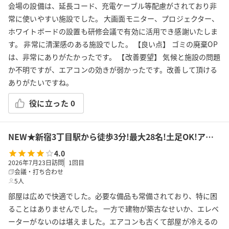
会場の設備は、延長コード、充電ケーブル等配慮がされており非
常に使いやすい施設でした。 大画面モニター、プロジェクター、
ホワイトボードの設置も研修会議で有効に活用でき感謝いたしま
す。 非常に清潔感のある施設でした。 【良い点】 ゴミの廃棄OP
は、非常にありがたかったです。 【改善要望】 気候と施設の問題
か不明ですが、エアコンの効きが弱かったです。改善して頂ける
ありがたいですね。
役に立った
0
NEW★新宿3丁目駅から徒歩3分!最大28名!土足OK!アルコール可!会議/セミナー/懇親会/パーティー/ボドゲ/推し活/女子会等で利用可能!貸会議室KS9新宿
4.0
2026年7月23日訪問
1
回目
会議・打ち合わせ
5人
部屋は広めで快適でした。必要な備品も常備されており、特に困
ることはありませんでした。 一方で建物が築古なせいか、エレベ
ーターがないのは堪えました。エアコンも古くて部屋が冷えるの