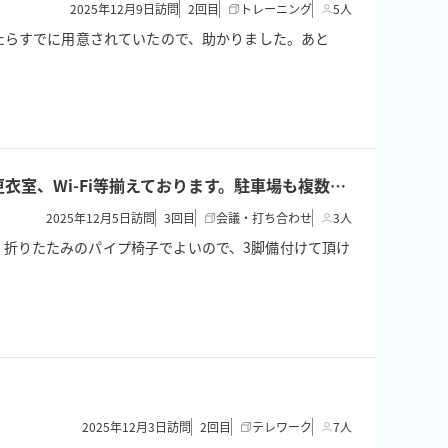
2025年12月9日訪問
2
回目
トレーニング
5人
たらすでに用意されていたので、助かりました。あと
【少人数・個人向け ダンス・ヨガ・サロン用レンタルスペース】 大型壁ミラー、ヨガマット、サロンベッド、更衣室、Wi-Fi等揃えております。駐車場も複数台無料。
2025年12月5日訪問
3
回目
会議・打ち合わせ
3人
折りたたみのパイプ椅子でよいので、3脚備付けて頂け
2025年12月3日訪問
2
回目
テレワーク
7人