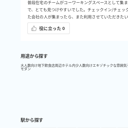
普段在宅のチームがコーワーキングスペースとして集ま
で、とても見つけやすいでした。チェックイン/チェッ
た会社の人が集まったら、また利用させていただきた
役に立った
0
用途から探す
大人数向け
地下
飲食店周辺
ホテル内
少人数向け
エキゾチックな雰囲気
モダン
駅から探す