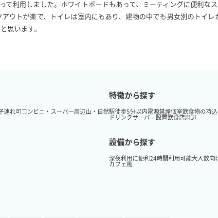
って利用しました。ホワイトボードもあって、ミーティングに便利な
クアウトが楽で、トイレは室内にもあり、建物の中でも男女別のトイレ
いと思います。
特徴から探す
子連れ可
コンビニ・スーパー周辺
山・自然
駅徒歩5分以内
電源
禁煙
個室
飲食物の持込
ドリンクサーバー設置
飲食店周辺
設備から探す
深夜利用に便利
24時間利用可能
大人数向
カフェ風