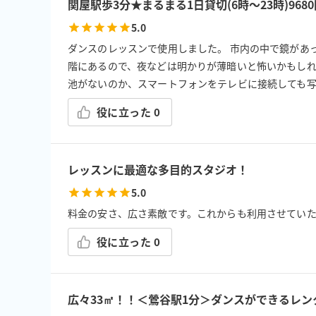
関屋駅歩3分★まるまる1日貸切(6時～23時)96
5.0
ダンスのレッスンで使用しました。 市内の中で鏡があ
階にあるので、夜などは明かりが薄暗いと怖いかもしれ
池がないのか、スマートフォンをテレビに接続しても
役に立った
0
レッスンに最適な多目的スタジオ！
5.0
料金の安さ、広さ素敵です。これからも利用させてい
役に立った
0
広々33㎡！！＜鶯谷駅1分＞ダンスができるレンタ