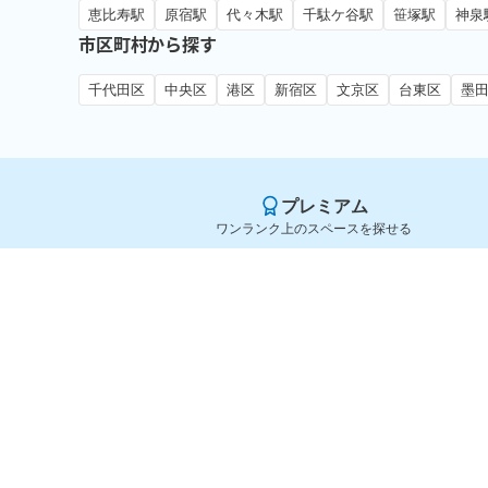
恵比寿駅
原宿駅
代々木駅
千駄ケ谷駅
笹塚駅
神泉
市区町村から探す
千代田区
中央区
港区
新宿区
文京区
台東区
墨
プレミアム
ワンランク上のスペースを探せる
Yoyappin（ヨヤッピン）
旧SPACEE（スペイシー）