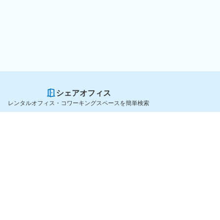
シェアオフィス
レンタルオフィス・コワーキングスペースを簡単検索
スペースを貸したい方
シェアオフィスを探すなら
スペース掲載のご案内
OfficeConnect
ハイクラス掲載のご案内
近くのジムを探すなら
掲載者ログイン
GYYM
よくある質問
メディア
利用規約