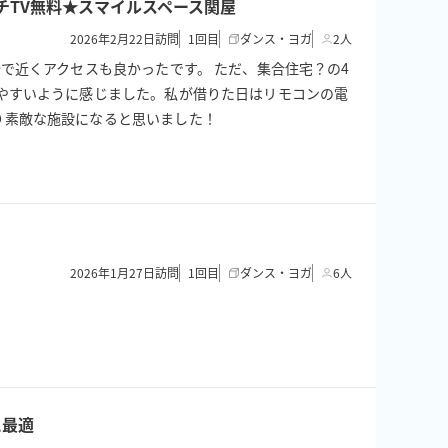
インチTV無料★スマイルスペース関屋
2026年2月22日訪問
1
回目
ダンス・ヨガ
2人
で近くアクセスも良かったです。 ただ、集合住宅？の4
やすいように感じました。私が借りた日はリモコンの電
り素敵な施設になると思いました！
2026年1月27日訪問
1
回目
ダンス・ヨガ
6人
に最適