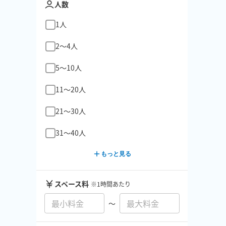
人数
1人
2〜4人
5〜10人
11〜20人
21〜30人
31〜40人
もっと見る
スペース料
※1時間あたり
〜