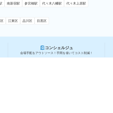
駅
南新宿駅
参宮橋駅
代々木八幡駅
代々木上原駅
田区
江東区
品川区
目黒区
コンシェルジュ
会場手配をアウトソース！手間を省いてコスト削減！
スペースを利用する方
スペースを探す
会場タイプから探す
利用用途から探す
都道府県から探す
ランキングから探す