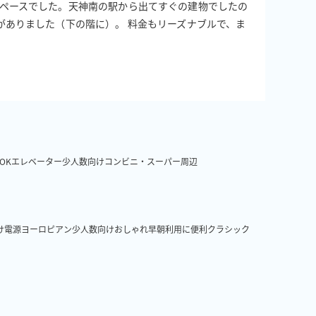
スペースでした。天神南の駅から出てすぐの建物でしたの
がありました（下の階に）。 料金もリーズナブルで、ま
OK
エレベーター
少人数向け
コンビニ・スーパー周辺
け
電源
ヨーロピアン
少人数向け
おしゃれ
早朝利用に便利
クラシック