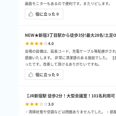
画面モニターもあるので便利です。またリピします。
役に立った
0
NEW★新宿3丁目駅から徒歩3分!最大28名!土足
4.0
会場の設備は、延長コード、充電ケーブル等配慮がされ
感謝いたします。 非常に清潔感のある施設でした。 【
ったです。改善して頂けるありがたいですね。
役に立った
0
【JR新宿駅 徒歩2分！大型会議室！101名利用可
3.0
・清掃状態や空調などは問題ありませんでした。 ・部