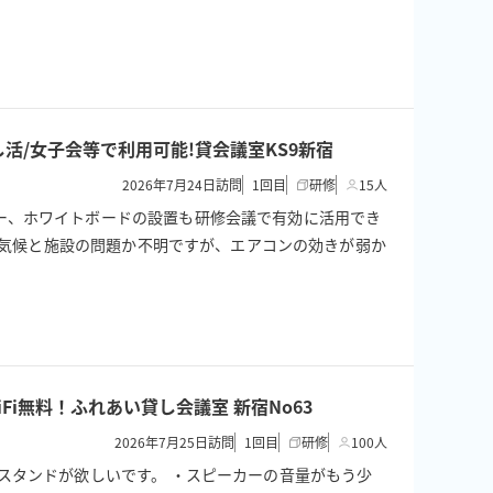
し活/女子会等で利用可能!貸会議室KS9新宿
2026年7月24日訪問
1
回目
研修
15人
ー、ホワイトボードの設置も研修会議で有効に活用でき
】 気候と施設の問題か不明ですが、エアコンの効きが弱か
Fi無料！ふれあい貸し会議室 新宿No63
2026年7月25日訪問
1
回目
研修
100人
スタンドが欲しいです。 ・スピーカーの音量がもう少