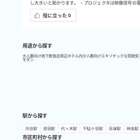
し大きいと助かります。 ・プロジェクタは映像信号の
役に立った
0
用途から探す
大人数向け
地下
飲食店周辺
ホテル内
少人数向け
エキゾチックな雰囲気
モダン
駅から探す
渋谷駅
原宿駅
代々木駅
千駄ケ谷駅
笹塚駅
神泉駅
市区町村から探す