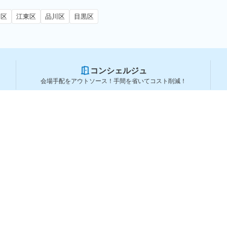
田区
江東区
品川区
目黒区
コンシェルジュ
会場手配をアウトソース！手間を省いてコスト削減！
スペースを利用する方
スペースを探す
会場タイプから探す
利用用途から探す
都道府県から探す
ランキングから探す
コーポレートサービス
よくある質問