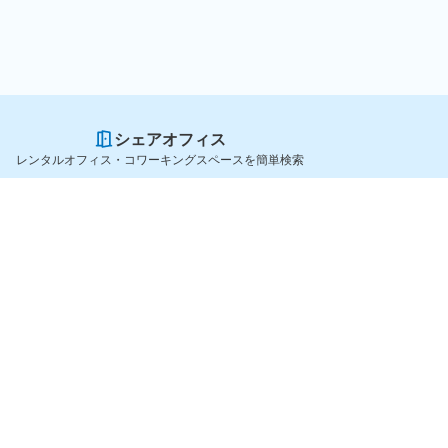
シェアオフィス
レンタルオフィス・コワーキングスペースを簡単検索
スペースを貸したい方
シェアオフィスを探すなら
スペース掲載のご案内
OfficeConnect
ハイクラス掲載のご案内
近くのジムを探すなら
掲載者ログイン
GYYM
よくある質問
メディア
利用規約
Yoyappin Magazine