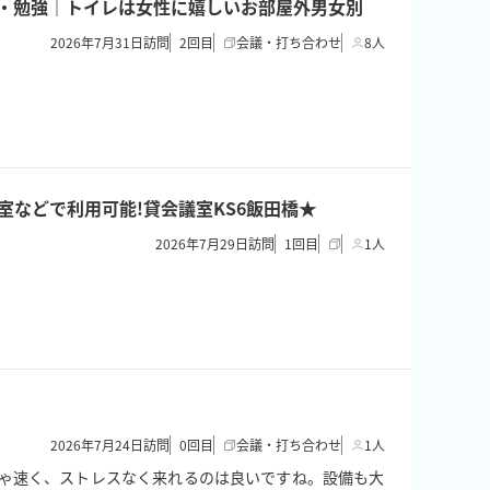
面接・勉強｜トイレは女性に嬉しいお部屋外男女別
2026年7月31日訪問
2
回目
会議・打ち合わせ
8人
/控室などで利用可能!貸会議室KS6飯田橋★
2026年7月29日訪問
1
回目
1人
2026年7月24日訪問
0
回目
会議・打ち合わせ
1人
ちゃ速く、ストレスなく来れるのは良いですね。設備も大