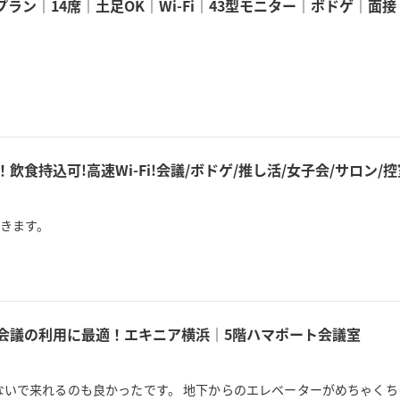
ラン｜14席｜土足OK｜Wi-Fi｜43型モニター｜ボドゲ｜
！飲食持込可!高速Wi-Fi!会議/ボドゲ/推し活/女子会/サロン
きます。
、会議の利用に最適！エキニア横浜｜5階ハマポート会議室
ないで来れるのも良かったです。 地下からのエレベーターがめちゃく