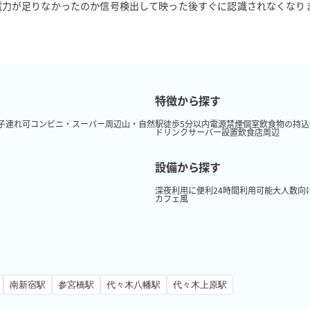
電力が足りなかったのか信号検出して映った後すぐに認識されなくなり
特徴から探す
子連れ可
コンビニ・スーパー周辺
山・自然
駅徒歩5分以内
電源
禁煙
個室
飲食物の持込
ドリンクサーバー設置
飲食店周辺
設備から探す
深夜利用に便利
24時間利用可能
大人数向
カフェ風
南新宿駅
参宮橋駅
代々木八幡駅
代々木上原駅