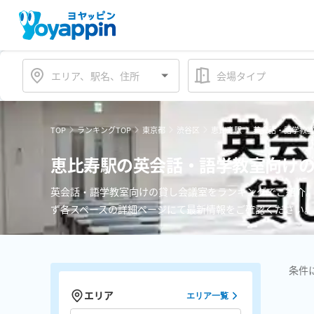
会場タイプ
TOP
ランキングTOP
東京都
渋谷区
恵比寿駅
英会話・語学教
恵比寿駅の英会話・語学教室向け
英会話・語学教室向けの貸し会議室をランキングでご紹介。
ず各スペースの詳細ページにて最新情報をご確認ください。
条件
エリア
エリア一覧