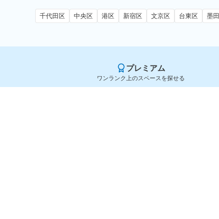
千代田区
中央区
港区
新宿区
文京区
台東区
墨
プレミアム
ワンランク上のスペースを探せる
Yoyappin（ヨヤッピン）
旧SPACEE（スペイシー）