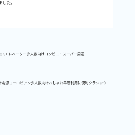
ました。
OK
エレベーター
少人数向け
コンビニ・スーパー周辺
け
電源
ヨーロピアン
少人数向け
おしゃれ
早朝利用に便利
クラシック