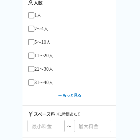
人数
1人
2〜4人
5〜10人
11〜20人
21〜30人
31〜40人
もっと見る
スペース料
※1時間あたり
〜