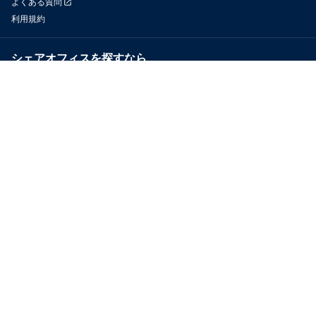
よくある質問
利用規約
シェアオフィスを探すなら
OfficeConnect
近くのジムを探すなら
GYYM
メディア
Yoyappin Magazine
お問い合わせ
運営会社
採用情報
プライバシーポリシー
特定商取引法に基づく表示