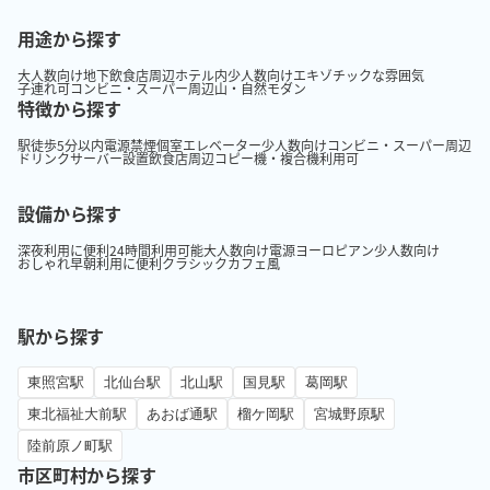
用途から探す
大人数向け
地下
飲食店周辺
ホテル内
少人数向け
エキゾチックな雰囲気
子連れ可
コンビニ・スーパー周辺
山・自然
モダン
特徴から探す
駅徒歩5分以内
電源
禁煙
個室
エレベーター
少人数向け
コンビニ・スーパー周辺
ドリンクサーバー設置
飲食店周辺
コピー機・複合機利用可
設備から探す
深夜利用に便利
24時間利用可能
大人数向け
電源
ヨーロピアン
少人数向け
おしゃれ
早朝利用に便利
クラシック
カフェ風
駅から探す
東照宮駅
北仙台駅
北山駅
国見駅
葛岡駅
東北福祉大前駅
あおば通駅
榴ケ岡駅
宮城野原駅
陸前原ノ町駅
市区町村から探す