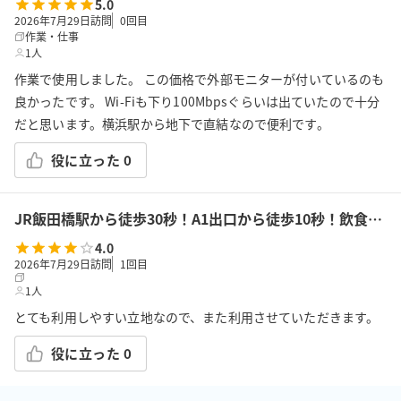
5.0
2026年7月29日訪問
0
回目
作業・仕事
1人
作業で使用しました。 この価格で外部モニターが付いているのも
良かったです。 Wi-Fiも下り100Mbpsぐらいは出ていたので十分
だと思います。横浜駅から地下で直結なので便利です。
役に立った
0
JR飯田橋駅から徒歩30秒！A1出口から徒歩10秒！飲食持込可!高速Wi-Fi!会議/ボドゲ/推し活/女子会/サロン/控室などで利用可能!貸会議室KS6飯田橋★
4.0
2026年7月29日訪問
1
回目
1人
とても利用しやすい立地なので、また利用させていただきます。
役に立った
0