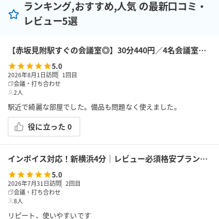
ランキング,おすすめ,人気 の最新口コミ・
レビュー5選
【赤坂見附駅すぐの会議室◎】30分440円／4名会議室＜RoomB＞ モニター有 ※予約時間前は入室不可
5.0
2026年8月1日訪問
1
回目
会議・打ち合わせ
2人
駅近で綺麗な部屋でした。備品も問題なく使えました。
役に立った
0
インボイス対応！新横浜4分｜レビュー必須格安プラン｜14席｜土足OK｜Wi-Fi｜43型モニター｜ボドゲ｜面接・勉強｜トイレは女性に嬉しいお部屋外男女別
5.0
2026年7月31日訪問
2
回目
会議・打ち合わせ
8人
リピート、使いやすいです