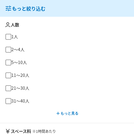
もっと絞り込む
人数
1人
2〜4人
5〜10人
11〜20人
21〜30人
31〜40人
もっと見る
スペース料
※1時間あたり