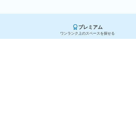
プレミアム
ワンランク上のスペースを探せる
Yoyappin（ヨヤッピン）
旧SPACEE（スペイシー）