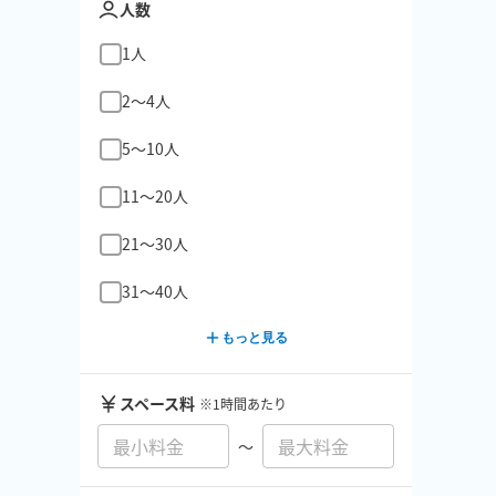
人数
1人
2〜4人
5〜10人
11〜20人
21〜30人
31〜40人
もっと見る
スペース料
※1時間あたり
〜