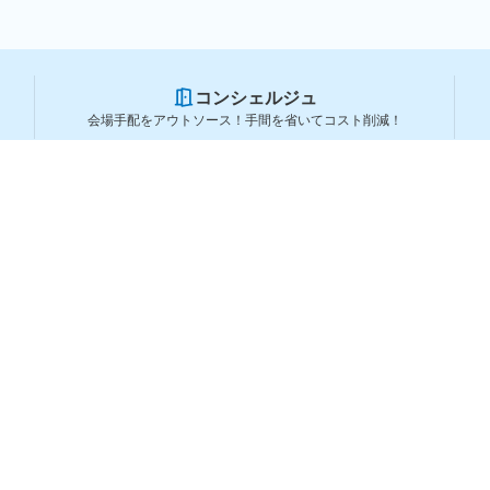
コンシェルジュ
会場手配をアウトソース！手間を省いてコスト削減！
スペースを利用する方
スペースを探す
会場タイプから探す
利用用途から探す
都道府県から探す
ランキングから探す
コーポレートサービス
よくある質問
利用規約