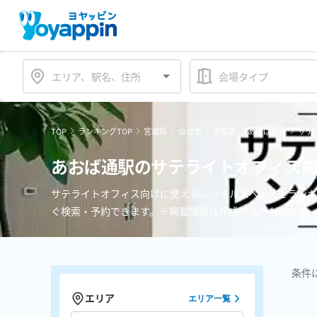
会場タイプ
TOP
ランキングTOP
宮城県
仙台市
青葉区
あおば通駅
サテ
あおば通駅のサテライトオフィス向
サテライトオフィス向けに使えるレンタルスペースをランキ
ぐ検索・予約できます。※掲載情報は作成時点のものです。
条件
エリア
エリア一覧