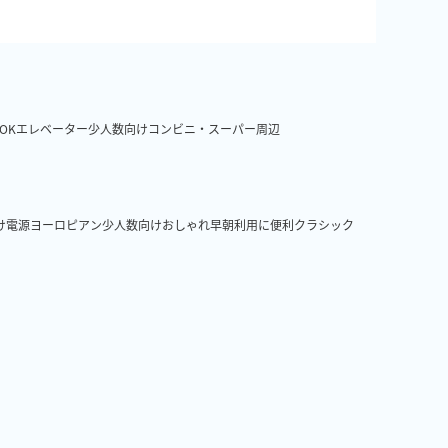
OK
エレベーター
少人数向け
コンビニ・スーパー周辺
け
電源
ヨーロピアン
少人数向け
おしゃれ
早朝利用に便利
クラシック