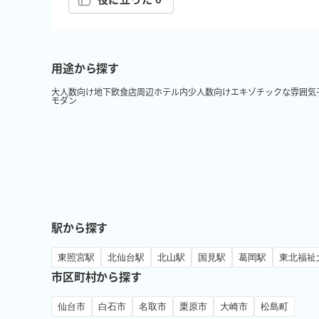
用途から探す
大人数向け
地下
飲食店周辺
ホテル内
少人数向け
エキゾチックな雰囲気
モダン
駅から探す
東照宮駅
北仙台駅
北山駅
国見駅
葛岡駅
東北福祉
市区町村から探す
仙台市
白石市
名取市
栗原市
大崎市
松島町