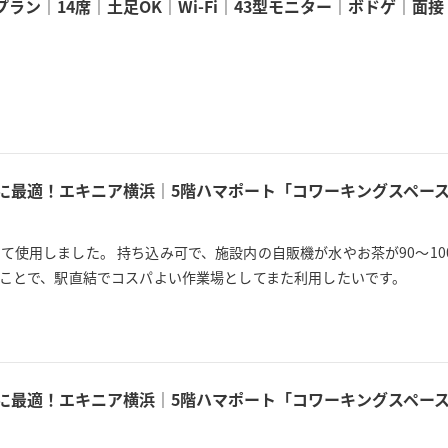
ラン｜14席｜土足OK｜Wi-Fi｜43型モニター｜ボドゲ｜
用に最適！エキニア横浜｜5階ハマポート「コワーキングスペース
使用しました。 持ち込み可で、施設内の自販機が水やお茶が90〜10
うことで、駅直結でコスパよい作業場としてまた利用したいです。
用に最適！エキニア横浜｜5階ハマポート「コワーキングスペース