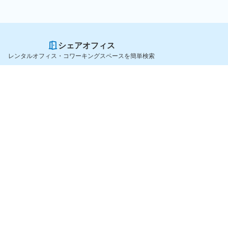
シェアオフィス
レンタルオフィス・コワーキングスペースを簡単検索
スペースを貸したい方
シェアオフィスを探すなら
スペース掲載のご案内
OfficeConnect
ハイクラス掲載のご案内
近くのジムを探すなら
掲載者ログイン
GYYM
よくある質問
メディア
利用規約
Yoyappin Magazine