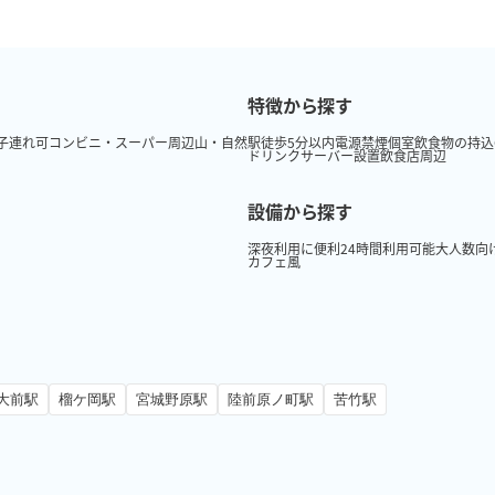
特徴から探す
子連れ可
コンビニ・スーパー周辺
山・自然
駅徒歩5分以内
電源
禁煙
個室
飲食物の持込
ドリンクサーバー設置
飲食店周辺
設備から探す
深夜利用に便利
24時間利用可能
大人数向
カフェ風
大前駅
榴ケ岡駅
宮城野原駅
陸前原ノ町駅
苦竹駅