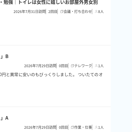
面接・勉強｜トイレは女性に嬉しいお部屋外男女別
2026年7月31日訪問
2
回目
会議・打ち合わせ
8人
」B
2026年7月29日訪問
0
回目
テレワーク
1人
0円と異常に安いのもびっくりしました。 ついたてのオ
」A
2026年7月29日訪問
0
回目
作業・仕事
1人