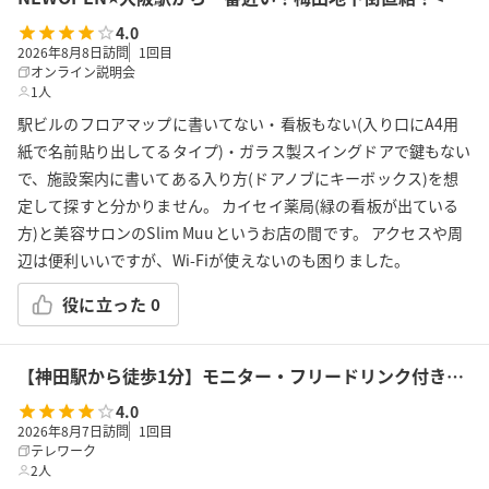
4.0
2026年8月8日訪問
1
回目
オンライン説明会
1人
駅ビルのフロアマップに書いてない・看板もない(入り口にA4用
紙で名前貼り出してるタイプ)・ガラス製スイングドアで鍵もない
で、施設案内に書いてある入り方(ドアノブにキーボックス)を想
定して探すと分かりません。 カイセイ薬局(緑の看板が出ている
方)と美容サロンのSlim Muuというお店の間です。 アクセスや周
辺は便利いいですが、Wi-Fiが使えないのも困りました。
役に立った
0
【神田駅から徒歩1分】モニター・フリードリンク付き4名会議室（Room F）※予約時間前は入室不可
4.0
2026年8月7日訪問
1
回目
テレワーク
2人