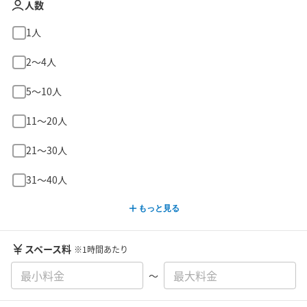
人数
1人
2〜4人
5〜10人
11〜20人
21〜30人
31〜40人
もっと見る
スペース料
※1時間あたり
〜