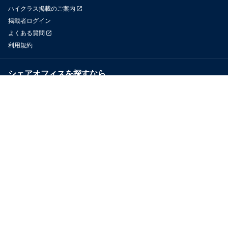
ハイクラス掲載のご案内
掲載者ログイン
よくある質問
利用規約
シェアオフィスを探すなら
OfficeConnect
近くのジムを探すなら
GYYM
メディア
Yoyappin Magazine
お問い合わせ
運営会社