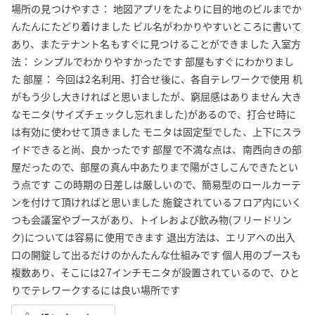
場所の見つけやすさ： 地図アプリをたよりに目的地のビルまでか
んたんにたどり着けました ビル名がわかりやすいところに書いて
あり、またテナント名もすぐに見つけることができました 入室方
法： シンプルでわかりやすかったです 部屋もすぐにわかりまし
た 部屋： 今回は2名利用、打合せ後に、各自テレワークで使用 机
がもう少し大きければと思いましたが、窮屈感はありません 大き
なモニタ(サイズチェックし忘れました)があるので、打合せ時に
は有効に使わせて頂きました モニタは固定型でした、上下にスラ
イドできると尚、良かったです 部屋で不満な点は、南西向きの部
屋だったので、部屋の真ん中あたりまで陽がさしこんできたとい
う点です この時期の日差しは厳しいので、簡易型のロールカーテ
ンを付けて頂ければと思いました 施錠されているフロア内にいく
つも会議室やブースがあり、トイレおよび飲み物(フリードリン
ク)については容易に使用できます 退出方法は、エリアへの出入
口の開錠して出るだけのかんたんな仕組みです 個人用のブースも
複数あり、そこには27インチモニタが設置されているので、ひと
りでテレワークするには良い場所です