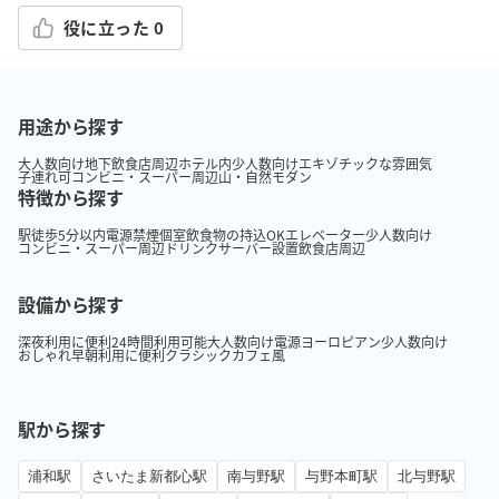
役に立った
0
用途から探す
大人数向け
地下
飲食店周辺
ホテル内
少人数向け
エキゾチックな雰囲気
子連れ可
コンビニ・スーパー周辺
山・自然
モダン
特徴から探す
駅徒歩5分以内
電源
禁煙
個室
飲食物の持込OK
エレベーター
少人数向け
コンビニ・スーパー周辺
ドリンクサーバー設置
飲食店周辺
設備から探す
深夜利用に便利
24時間利用可能
大人数向け
電源
ヨーロピアン
少人数向け
おしゃれ
早朝利用に便利
クラシック
カフェ風
駅から探す
浦和駅
さいたま新都心駅
南与野駅
与野本町駅
北与野駅