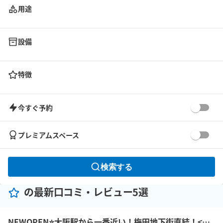
用途
設備
特徴
今すぐ予約
プレミアムスペース
検索する
の最新口コミ・レビュー5選
NEWOPEN⭐️大阪駅から一番近い！梅田地下街直結！<めっちゃええ01大阪モダン会議室>アクセス抜群！大阪駅前第１ビル２F！【最大8名収容】