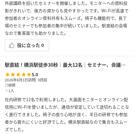
外部講師を招いたセミナーを開催しました。モニターへの資料投
影がきれいで、後方の席からも見やすかったです。Wi-Fiが高速で
参加者のオンライン資料共有もスムーズ。椅子も機能的で、長丁
場のセミナーでも参加者の集中が続いていました。駅直結の会場
なので集客面でも助かりました。
役に立った
0
駅直結！横浜駅徒歩30秒｜最大12名｜セミナー、会議の利用に最適！エキニア横浜｜5階ハマポート「ミント」
5.0
2026年8月3日訪問
0
回目
研修
1人
社内研修で12名で利用しました。大画面モニターとオンライン配
信用にWi-Fiを使いましたが、通信が安定していて途切れることな
く進行できました。椅子の座り心地が良く、半日の研修でも参加
者から疲れにくいと好評でした。横浜駅直結なので集合もスムー
ズでした。