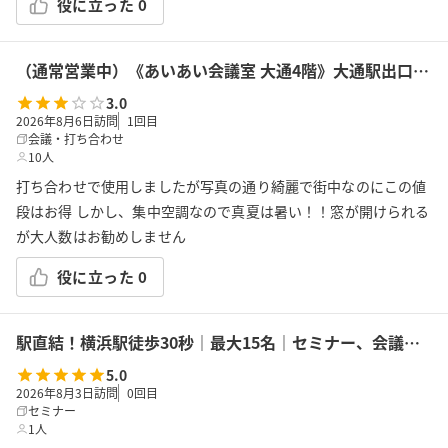
役に立った
0
（通常営業中）《あいあい会議室 大通4階》大通駅出口18から30秒！最大14名収容！プロジェクター、Wi-Fi、ホワイトボード完備
3.0
2026年8月6日訪問
1
回目
会議・打ち合わせ
10人
打ち合わせで使用しましたが写真の通り綺麗で街中なのにこの値
段はお得 しかし、集中空調なので真夏は暑い！！窓が開けられる
が大人数はお勧めしません
役に立った
0
駅直結！横浜駅徒歩30秒｜最大15名｜セミナー、会議の利用に最適！エキニア横浜｜5階ハマポート「パプリカ」
5.0
2026年8月3日訪問
0
回目
セミナー
1人