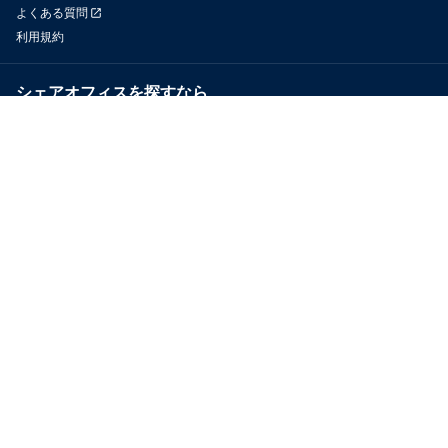
よくある質問
利用規約
シェアオフィスを探すなら
OfficeConnect
近くのジムを探すなら
GYYM
メディア
Yoyappin Magazine
お問い合わせ
運営会社
採用情報
プライバシーポリシー
特定商取引法に基づく表示