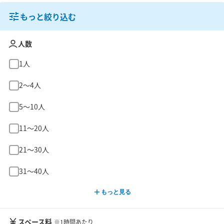
もっと絞り込む
人数
1人
2〜4人
5〜10人
11〜20人
21〜30人
31〜40人
もっと見る
スペース料
※1時間あたり