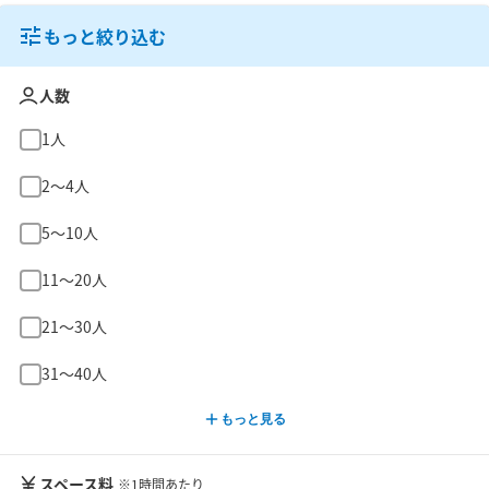
もっと絞り込む
人数
1人
2〜4人
5〜10人
11〜20人
21〜30人
31〜40人
もっと見る
スペース料
※1時間あたり