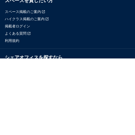
スペースを貸したい方
スペース掲載のご案内
ハイクラス掲載のご案内
掲載者ログイン
よくある質問
利用規約
シェアオフィスを探すなら
OfficeConnect
近くのジムを探すなら
GYYM
メディア
Yoyappin Magazine