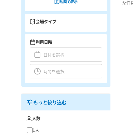
地図で表示
条件
会場タイプ
利用日時
もっと絞り込む
人数
1人