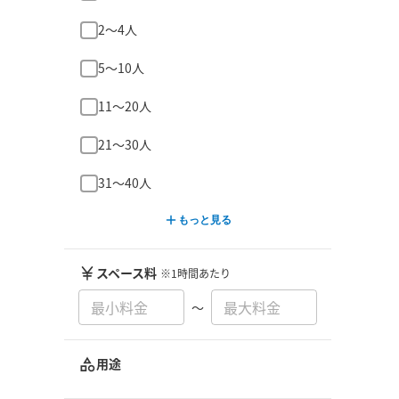
2〜4人
5〜10人
11〜20人
21〜30人
31〜40人
もっと見る
スペース料
※1時間あたり
〜
用途