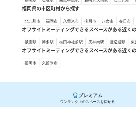
箱崎駅
塩塚駅
西鉄中島駅
箱崎九大前駅
次郎丸駅
福岡県の市区町村から探す
北九州市
福岡市
久留米市
柳川市
八女市
春日市
オフサイトミーティングできるスペースがある近く
祇園駅
博多駅
櫛田神社前駅
天神南駅
渡辺通駅
東
オフサイトミーティングできるスペースがある近く
福岡市
久留米市
プレミアム
ワンランク上のスペースを探せる