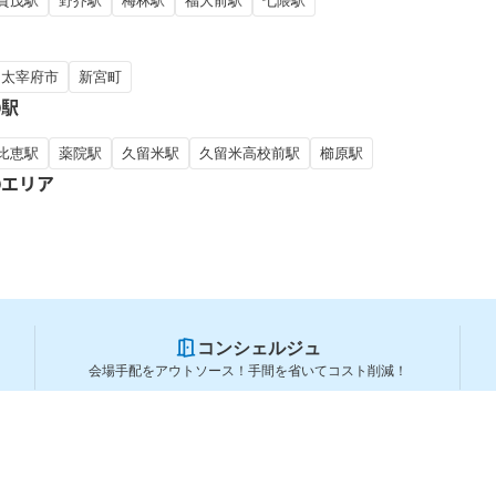
賀茂駅
野芥駅
梅林駅
福大前駅
七隈駅
太宰府市
新宮町
の駅
比恵駅
薬院駅
久留米駅
久留米高校前駅
櫛原駅
のエリア
コンシェルジュ
会場手配をアウトソース！手間を省いてコスト削減！
スペースを利用する方