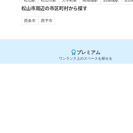
松山駅
松山市駅
大手町駅
南堀端駅
西堀端駅
宮田
松山市周辺の市区町村から探す
西条市
西予市
プレミアム
ワンランク上のスペースを探せる
Yoyappin（ヨヤッピン）
旧SPACEE（スペイシー）