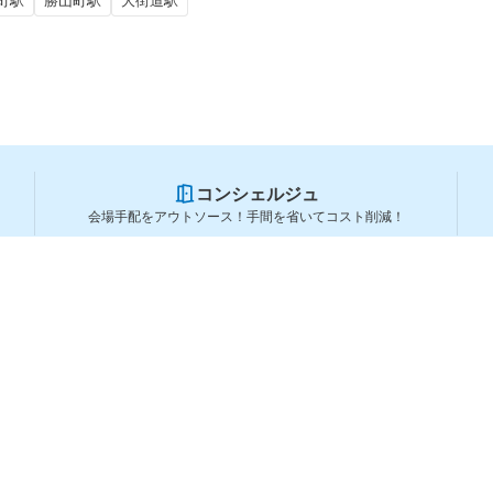
町駅
勝山町駅
大街道駅
コンシェルジュ
会場手配をアウトソース！手間を省いてコスト削減！
スペースを利用する方
スペースを探す
会場タイプから探す
利用用途から探す
都道府県から探す
ランキングから探す