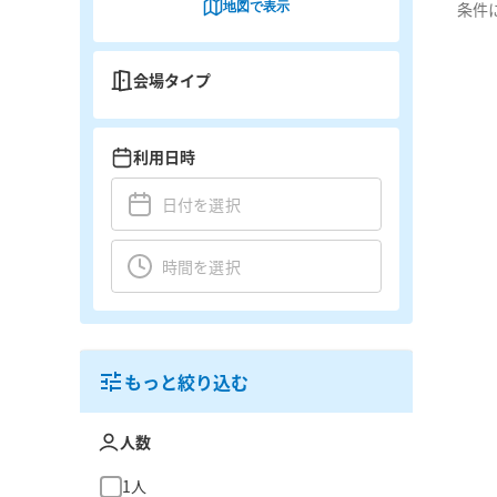
地図で表示
条件
会場タイプ
利用日時
もっと絞り込む
人数
1人