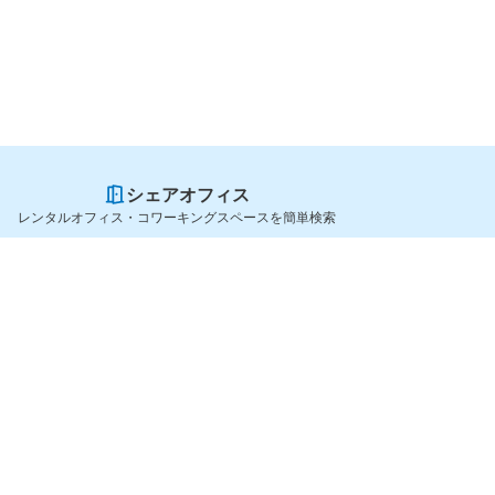
シェアオフィス
レンタルオフィス・コワーキングスペースを簡単検索
スペースを貸したい方
シェアオフィスを探すなら
スペース掲載のご案内
OfficeConnect
ハイクラス掲載のご案内
近くのジムを探すなら
掲載者ログイン
GYYM
よくある質問
メディア
利用規約