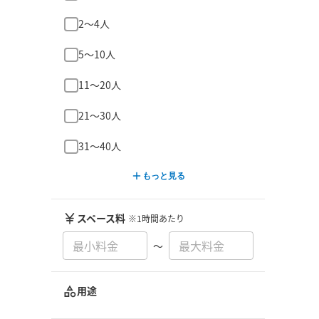
2〜4人
5〜10人
11〜20人
21〜30人
31〜40人
もっと見る
スペース料
※1時間あたり
〜
用途