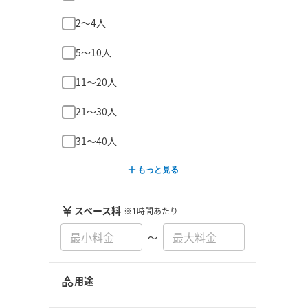
2〜4人
5〜10人
11〜20人
21〜30人
31〜40人
もっと見る
スペース料
※1時間あたり
〜
用途