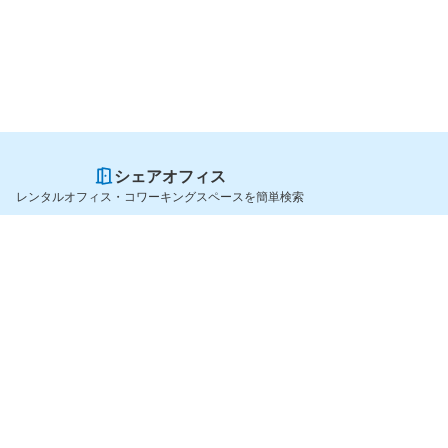
シェアオフィス
レンタルオフィス・コワーキングスペースを簡単検索
スペースを貸したい方
シェアオフィスを探すなら
スペース掲載のご案内
OfficeConnect
ハイクラス掲載のご案内
近くのジムを探すなら
掲載者ログイン
GYYM
よくある質問
メディア
利用規約