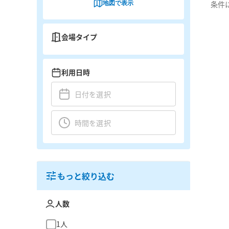
地図で表示
条件
会場タイプ
利用日時
もっと絞り込む
人数
1人