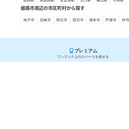
姫路駅
東姫路駅
英賀保駅
京口駅
亀山駅
手柄駅
姫路市周辺の市区町村から探す
神戸市
尼崎市
明石市
西宮市
洲本市
芦屋市
伊
プレミアム
ワンランク上のスペースを探せる
Yoyappin（ヨヤッピン）
旧SPACEE（スペイシー）