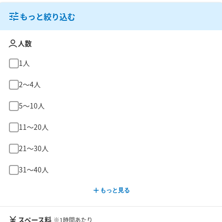
もっと絞り込む
人数
1人
2〜4人
5〜10人
11〜20人
21〜30人
31〜40人
もっと見る
スペース料
※1時間あたり