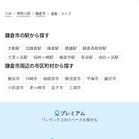
TOP
神奈川県
鎌倉市
演奏・ライブ
鎌倉市の駅から探す
大船駅
北鎌倉駅
鎌倉駅
腰越駅
鎌倉高校前駅
七里ヶ浜駅
稲村ヶ崎駅
極楽寺駅
長谷駅
由比ヶ浜駅
鎌倉市周辺の市区町村から探す
横浜市
川崎市
相模原市
横須賀市
平塚市
藤沢市
小田原市
茅ヶ崎市
逗子市
三浦市
プレミアム
ワンランク上のスペースを探せる