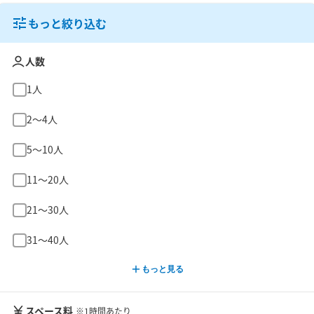
もっと絞り込む
人数
1人
2〜4人
5〜10人
11〜20人
21〜30人
31〜40人
もっと見る
スペース料
※1時間あたり