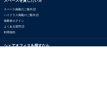
スペースを貸したい方
スペース掲載のご案内
ハイクラス掲載のご案内
掲載者ログイン
よくある質問
利用規約
シェアオフィスを探すなら
OfficeConnect
近くのジムを探すなら
GYYM
メディア
Yoyappin Magazine