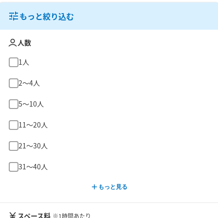
もっと絞り込む
人数
1人
2〜4人
5〜10人
11〜20人
21〜30人
31〜40人
もっと見る
スペース料
※1時間あたり