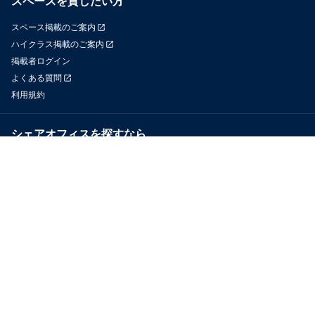
スペースを貸したい方
スペース掲載のご案内
ハイクラス掲載のご案内
掲載者ログイン
よくある質問
利用規約
シェアオフィスを探すなら
OfficeConnect
近くのジムを探すなら
GYYM
メディア
Yoyappin Magazine