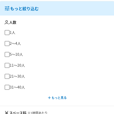
もっと絞り込む
人数
1人
2〜4人
5〜10人
11〜20人
21〜30人
31〜40人
もっと見る
スペース料
※1時間あたり