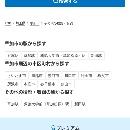
検索する
TOP
埼玉県
草加市
その他の撮影・収録
草加市の駅から探す
谷塚駅
草加駅
獨協大学前〈草加松原〉駅
新田駅
草加市周辺の市区町村から探す
さいたま市
川越市
熊谷市
川口市
行田市
秩父市
所沢市
本庄市
春日部市
狭山市
その他の撮影・収録の駅から探す
草加駅
獨協大学前〈草加松原〉駅
新田駅
プレミアム