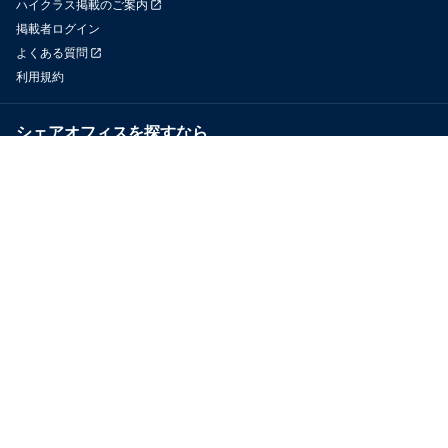
ハイクラス掲載のご案内
掲載者ログイン
よくある質問
利用規約
シェアオフィスを探すなら
OfficeConnect
近くのジムを探すなら
GYYM
メディア
Yoyappin Magazine
お問い合わせ
運営会社