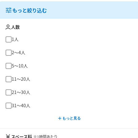
もっと絞り込む
人数
1人
2〜4人
5〜10人
11〜20人
21〜30人
31〜40人
もっと見る
スペース料
※1時間あたり