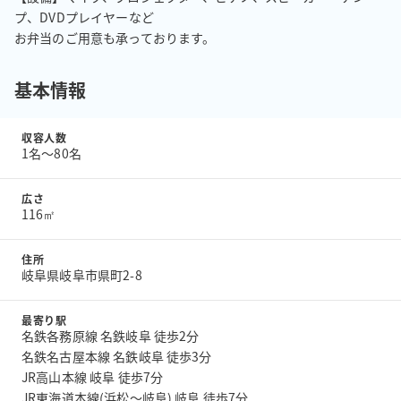
プ、DVDプレイヤーなど

お弁当のご用意も承っております。
基本情報
収容人数
1名〜80名
広さ
116㎡
住所
岐阜県岐阜市県町2-8
最寄り駅
名鉄各務原線 名鉄岐阜 徒歩2分
名鉄名古屋本線 名鉄岐阜 徒歩3分
JR高山本線 岐阜 徒歩7分
JR東海道本線(浜松～岐阜) 岐阜 徒歩7分