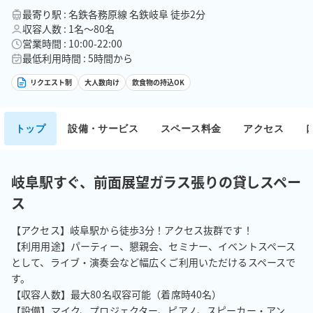
最寄り駅 : 名鉄各務原線 名鉄岐阜 徒歩2分
収容人数 : 1名〜80名
営業時間 : 10:00-22:00
最低利用時間 : 5時間から
リクエスト制
大人数向け
飲食物の持込OK
トップ
設備・サービス
スペース料金
アクセス
岐阜駅すぐ、前面展望ガラス張りの貸しスペー
ス
【アクセス】岐阜駅から徒歩3分！アクセス抜群です！

【利用用途】パーティー、懇親会、セミナー、イベントスペース
として、ライブ・演奏会など幅広くご利用いただけるスペースで
す。

【収容人数】最大80名収容可能（着席時40名）

【設備】マイク、プロジェクター、ピアノ、スピーカー・アン