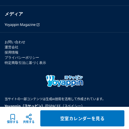
メディア
Yoyappin Magazine
お問い合わせ
運営会社
採用情報
プライバシーポリシー
特定商取引法に基づく表示
当サイトの一部コンテンツは生成AI技術を活用して作成されています。
Yoyappin（ヨヤッピン）
旧SPACEE（スペイシー）
空室カレンダーを見る
©
2026
Spacee inc.
保存する
共有する