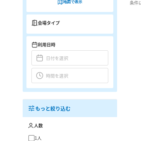
地図で表示
条件
会場タイプ
利用日時
もっと絞り込む
人数
1人