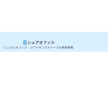
シェアオフィス
レンタルオフィス・コワーキングスペースを簡単検索
スペースを貸したい方
シェアオフィスを探すなら
スペース掲載のご案内
OfficeConnect
ハイクラス掲載のご案内
近くのジムを探すなら
掲載者ログイン
GYYM
よくある質問
メディア
利用規約