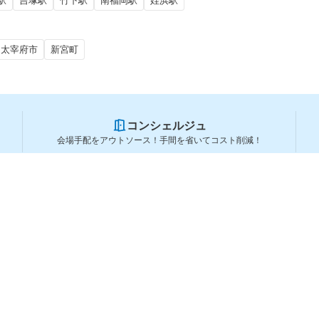
駅
吉塚駅
竹下駅
南福岡駅
姪浜駅
太宰府市
新宮町
コンシェルジュ
会場手配をアウトソース！手間を省いてコスト削減！
スペースを利用する方
スペースを探す
会場タイプから探す
利用用途から探す
都道府県から探す
ランキングから探す