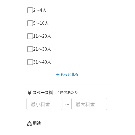
2〜4人
5〜10人
11〜20人
21〜30人
31〜40人
もっと見る
スペース料
※1時間あたり
〜
用途