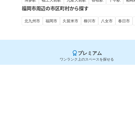
博多駅
福工大前駅
九産大前駅
香椎駅
千早駅
箱崎
福岡市周辺の市区町村から探す
北九州市
福岡市
久留米市
柳川市
八女市
春日市
プレミアム
ワンランク上のスペースを探せる
Yoyappin（ヨヤッピン）
旧SPACEE（スペイシー）