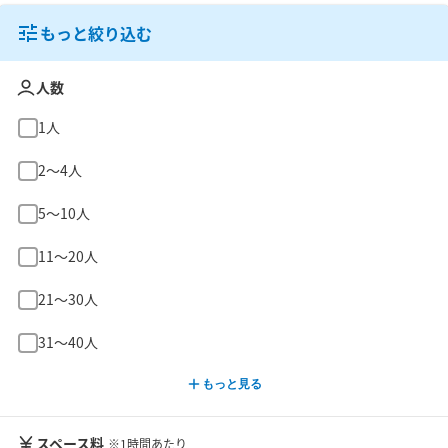
もっと絞り込む
人数
1人
2〜4人
5〜10人
11〜20人
21〜30人
31〜40人
もっと見る
スペース料
※1時間あたり