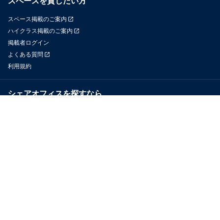
スペースを貸したい方
スペース掲載のご案内
ハイクラス掲載のご案内
掲載者ログイン
よくある質問
利用規約
シェアオフィスを探すなら
OfficeConnect
近くのジムを探すなら
GYYM
メディア
Yoyappin Magazine