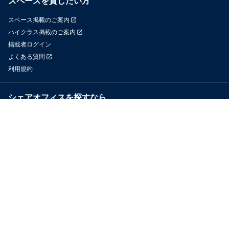
スペースを貸したい方
スペース掲載のご案内
ハイクラス掲載のご案内
掲載者ログイン
よくある質問
利用規約
シェアオフィスを探すなら
OfficeConnect
近くのジムを探すなら
GYYM
メディア
Yoyappin Magazine