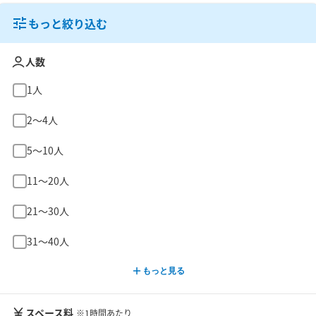
もっと絞り込む
人数
1人
2〜4人
5〜10人
11〜20人
21〜30人
31〜40人
もっと見る
スペース料
※1時間あたり