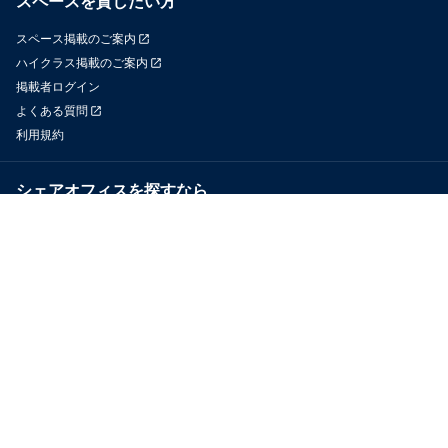
スペースを貸したい方
スペース掲載のご案内
ハイクラス掲載のご案内
掲載者ログイン
よくある質問
利用規約
シェアオフィスを探すなら
OfficeConnect
近くのジムを探すなら
GYYM
メディア
Yoyappin Magazine