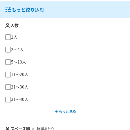
もっと絞り込む
人数
1人
2〜4人
5〜10人
11〜20人
21〜30人
31〜40人
もっと見る
スペース料
※1時間あたり