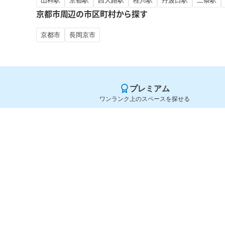
山科駅
京都駅
西大路駅
桂川駅
丹波口駅
二条駅
京都市周辺の市区町村から探す
京都市
長岡京市
プレミアム
ワンランク上のスペースを探せる
Yoyappin（ヨヤッピン）
旧SPACEE（スペイシー）