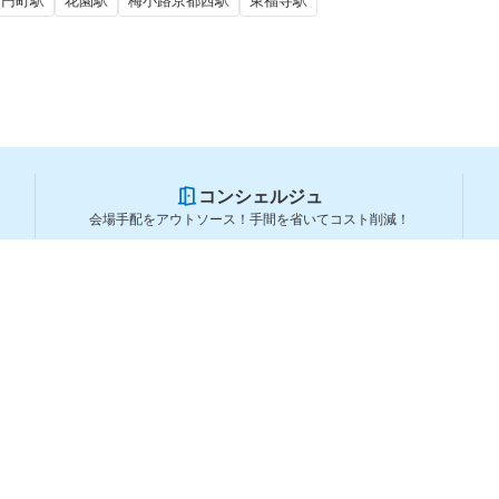
円町駅
花園駅
梅小路京都西駅
東福寺駅
コンシェルジュ
会場手配をアウトソース！手間を省いてコスト削減！
スペースを利用する方
スペースを探す
会場タイプから探す
利用用途から探す
都道府県から探す
ランキングから探す