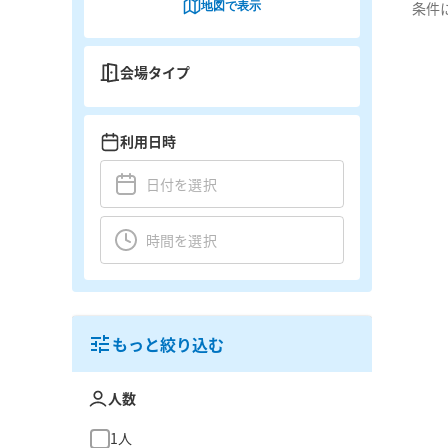
地図で表示
条件
会場タイプ
利用日時
もっと絞り込む
人数
1人