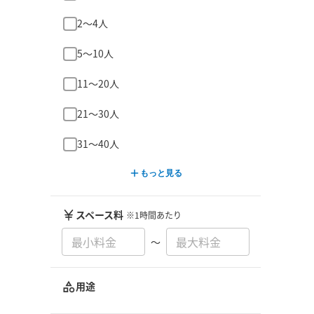
2〜4人
5〜10人
11〜20人
21〜30人
31〜40人
もっと見る
スペース料
※1時間あたり
〜
用途