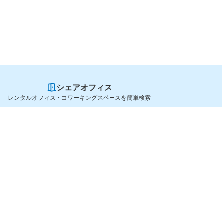
シェアオフィス
レンタルオフィス・コワーキングスペースを簡単検索
スペースを貸したい方
シェアオフィスを探すなら
スペース掲載のご案内
OfficeConnect
ハイクラス掲載のご案内
近くのジムを探すなら
掲載者ログイン
GYYM
よくある質問
メディア
利用規約