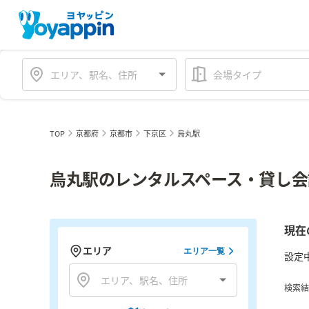
会場タイプ
TOP
京都府
京都市
下京区
烏丸駅
烏丸駅のレンタルスペース・貸し会
現在
エリア
エリア一覧
設定
検索結